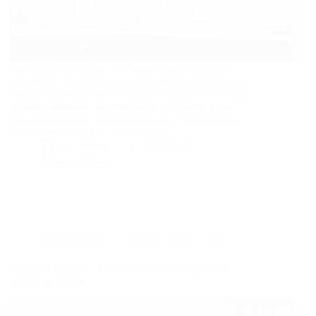
Les grottes de Gargas, du Mas-d’Azil et le Musée-
forum de l’Aurignacien sont trois sites préhistoriques
majeurs des Pyrénées centrales. En 2018, forts d’une
volonté commune de promouvoir la Préhistoire au-
delà des frontières administratives qu’ignoraient nos
ancêtres Cro-Magnon, ces sites ont…
By
Bernie
On
15/02/2018
2 commentaires
Dans
Occitanie
Temps de lecture
3 min
Vacances de Noël : visites et animations spéciales
enfants en Ariège