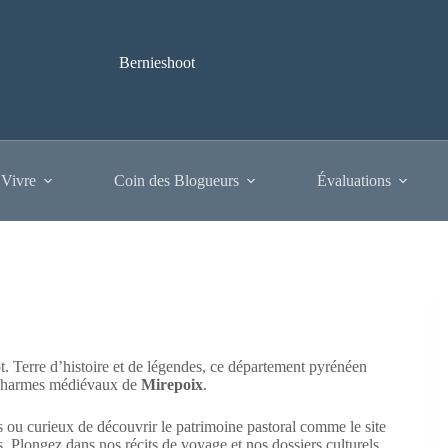
Bernieshoot
 Vivre
Coin des Blogueurs
Évaluations
t. Terre d’histoire et de légendes, ce département pyrénéen
harmes médiévaux de
Mirepoix
.
es ou curieux de découvrir le patrimoine pastoral comme le site
. Plongez dans nos récits de voyage et nos dossiers culturels