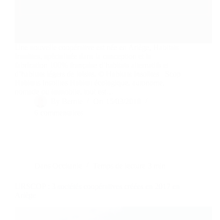
Une nouvelle coopérative est née en Ariège, Habitats
Insolites, spécialisée dans la conception et la
fabrication 100% française d’habitats alternatifs et
d’habitats légers de loisirs. © Habitats Insolites Scop
Habitats Insolites Habitat écologique, autonome,
nomade ou immobile, tout est…
By
Bernie
On
15/03/2018
6 commentaires
Dans
Occitanie
Temps de lecture
3 min
URSCOP : 3 sociétés coopératives créées en 2017 en
Ariège