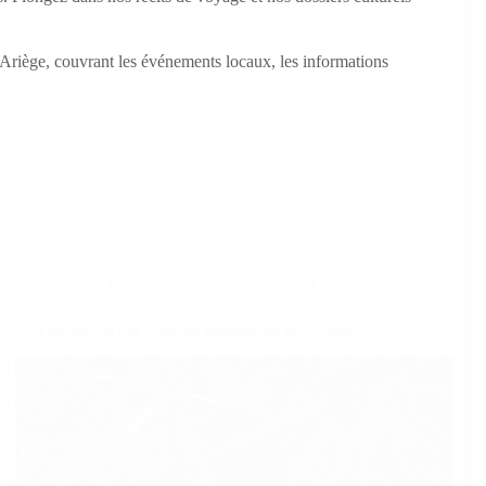
l’Ariège, couvrant les événements locaux, les informations
Dans
Occitanie
Temps de lecture
1 min
A la recherche des œufs de mammouth en Ariège !