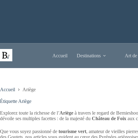
Passer
au
contenu
Accueil
Destinations
Art de
Accueil
Ariège
Étiquette
Ariège
Explorez toute la richesse de l’
Ariège
à travers le regard de Bernieshoo
dévoile ses multiples facettes : de la majesté du
Château de Foix
aux c
Que vous soyez passionné de
tourisme vert
, amateur de vieilles pierr
des Goutets, nos articles vous guident au cœur des Pyrénées ariégeoises