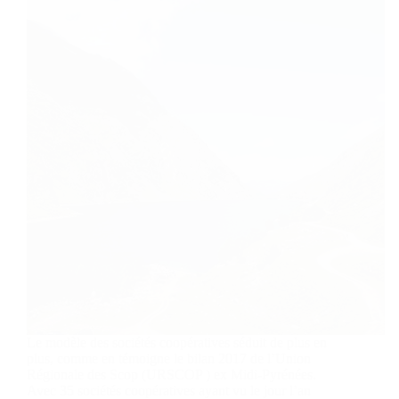
Le modèle des sociétés coopératives séduit de plus en
plus, comme en témoigne le bilan 2017 de l’Union
Régionale des Scop (URSCOP ) ex Midi-Pyrénées.
Avec 35 sociétés coopératives ayant vu le jour l’an