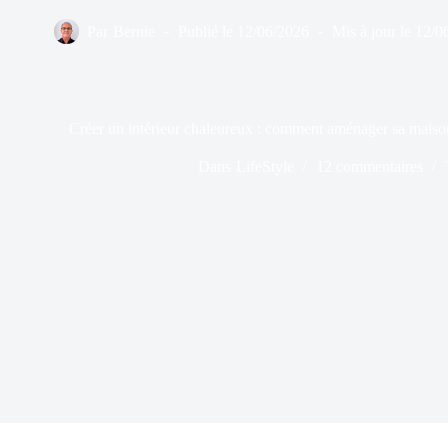
Par
Bernie
Publié le
12/06/2026
Mis à jour le
12/0
Créer un intérieur chaleureux : comment aménager sa maison 
Dans
LifeStyle
12 commentaires