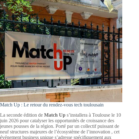
Match Up : Le retour du rendez-vous tech toulousain
La seconde édition de
Match Up
s’installera à Toulouse le 10
juin 2026 pour catalyser les opportunités de croissance des
jeunes pousses de la région
. Porté par un collectif puissant de
neuf structures majeures de l’écosystème de l’innovation
, cet
événement business unique s’adresse spécifiquement aux