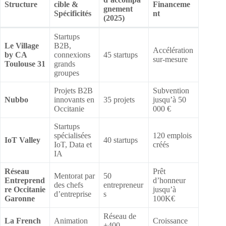
Structure
cible &
Financeme
gnement
Spécificités
nt
(2025)
Startups
Le Village
B2B,
Accélération
by CA
connexions
45 startups
sur-mesure
Toulouse 31
grands
groupes
Projets B2B
Subvention
Nubbo
innovants en
35 projets
jusqu’à 50
Occitanie
000 €
Startups
spécialisées
120 emplois
IoT Valley
40 startups
IoT, Data et
créés
IA
Réseau
Prêt
Mentorat par
50
Entreprend
d’honneur
des chefs
entrepreneur
re Occitanie
jusqu’à
d’entreprise
s
Garonne
100K€
Réseau de
La French
Animation
Croissance
+400