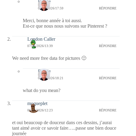
Bernie
08/01/2026/17:59
RÉPONDRE
Merci, bonne année à toi aussi.
Est-ce que nous nous suivons sur Pinterest ?
London Caller
07/01/2026/13:39
RÉPONDRE
We need more free data for pictures 🙂
Bernie
07/01/2026/18:21
RÉPONDRE
what do you mean?
moqueplet
06/01/2026/12:23
RÉPONDRE
et oui beaucoup de douceur dans ces dessins, j’aurai
tant aimé avoir ce savoir faire…..passe une bien douce
journée