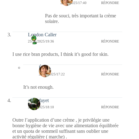
27/11/2025/17:40
RÉPONDRE
Pas de souci, très important la crème
solaire.
London Caller
25/11/2025/19:36
RÉPONDRE
I use rice bran products, I think it’s good for skin.
Élise
26/11/2025/17:22
RÉPONDRE
It’s not enough.
giselefayet
25/11/2025/18:10
RÉPONDRE
Outre l’application d’une crème , je privilégie une
bonne hygiène de vie avec une alimentation équilibrée
et un quota de sommeil suffisant sans oublier une
activité régulière ( marche) .