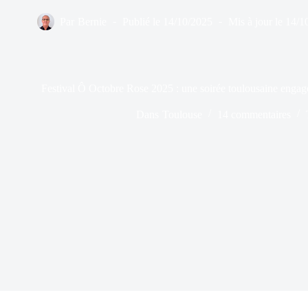
Par
Bernie
Publié le
14/10/2025
Mis à jour le
14/1
Festival Ô Octobre Rose 2025 : une soirée toulousaine engagée
Dans
Toulouse
14 commentaires