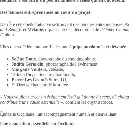
solidaire, c’est offrir un peu de lumière à celles qui en ont besoin
.
Des femmes entrepreneuses au cœur du projet
Derrière cette belle initiative se trouvent
des femmes entrepreneuses
.
Au
and Beauty
, et
Mélanie
, organisatrice et décoratrice de
l’Atelier Cham
féminin.
Elles ont su fédérer autour d’elles une
équipe passionnée et dévouée
:
Solène Doux
, photographe du shooting photo,
Judith Gérardin
, photographe de l’événement,
Margaux Vouters
, vidéaste,
Take a Pic
, partenaire photobooth,
Pierre Les Grands Soirs
, DJ,
Et
Oreus
, chanteur de la soirée.
«
Nous voulions créer un événement festif qui donne du sens, où chaq
contribue à une cause essentielle
», confient les organisatrices.
Étincelle Occitanie : un accompagnement humain et bienveillant
Une association essentielle en Occitanie