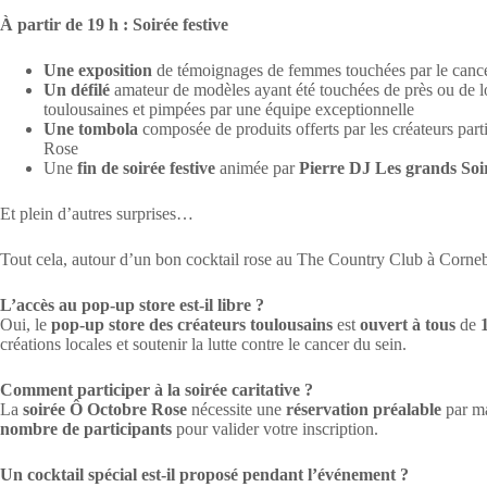
À partir de 19 h : Soirée festive
Une exposition
de témoignages de femmes touchées par le cance
Un défilé
amateur de modèles ayant été touchées de près ou de lo
toulousaines et pimpées par une équipe exceptionnelle
Une tombola
composée de produits offerts par les créateurs part
Rose
Une
fin de soirée festive
animée par
Pierre DJ Les grands Soi
Et plein d’autres surprises…
Tout cela, autour d’un bon cocktail rose au The Country Club à Corneb
L’accès au pop-up store est-il libre ?
Oui, le
pop-up store des créateurs toulousains
est
ouvert à tous
de
créations locales et soutenir la lutte contre le cancer du sein.
Comment participer à la soirée caritative ?
La
soirée Ô Octobre Rose
nécessite une
réservation préalable
par ma
nombre de participants
pour valider votre inscription.
Un cocktail spécial est-il proposé pendant l’événement ?