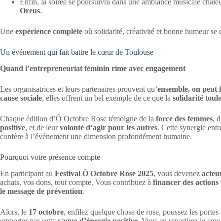
Enfin, la soirée se poursuivra dans une ambiance musicale chale
Oreus
.
Une
expérience complète
où solidarité, créativité et bonne humeur se 
Un événement qui fait battre le cœur de Toulouse
Quand l’entrepreneuriat féminin rime avec engagement
Les organisatrices et leurs partenaires prouvent qu’
ensemble, on peut f
cause sociale
, elles offrent un bel exemple de ce que la
solidarité toul
Chaque édition d’Ô Octobre Rose témoigne de la
force des femmes
, 
positive
, et de leur
volonté d’agir pour les autres
. Cette synergie entr
confère à l’événement une dimension profondément humaine.
Pourquoi votre présence compte
En participant au
Festival Ô Octobre Rose 2025
, vous devenez
acteu
achats, vos dons, tout compte. Vous contribuez à
financer des actions
le message de prévention
.
Alors, le
17 octobre
, enfilez quelque chose de rose, poussez les porte
emporter par cette
vague d’énergie positive
. Vous en repartirez le cœur