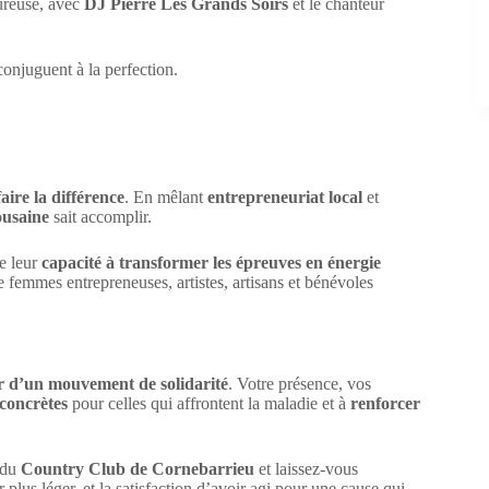
ureuse, avec
DJ Pierre Les Grands Soirs
et le chanteur
conjuguent à la perfection.
aire la différence
. En mêlant
entrepreneuriat local
et
ousaine
sait accomplir.
de leur
capacité à transformer les épreuves en énergie
e femmes entrepreneuses, artistes, artisans et bénévoles
r d’un mouvement de solidarité
. Votre présence, vos
 concrètes
pour celles qui affrontent la maladie et à
renforcer
s du
Country Club de Cornebarrieu
et laissez-vous
 plus léger, et la satisfaction d’avoir agi pour une cause qui