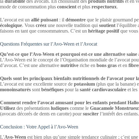
la
durabilité
des avocats. En choisissant des
produits nutritifs
et en 
mode de consommation plus
conscient
et plus
respectueux
.
L’avocat est un
allié puissant
: il
démontre
que le plaisir gourmand peu
écologique
. Vous
créez
une nouvelle tradition qui
soutient
l’équilibre 
faisons en tant que consommateurs. C’est un
héritage positif
que vou
Questions Fréquentes sur l’Avo-Ween et l’Avocat
Qu’est-ce que l’Avo-Ween et pourquoi est-ce une alternative saine
L’Avo-Ween est le concept de l’Organisation mondiale de l’avocat po
d’avocat. C’est une alternative
nutritive
riche en
bons gras
et en
fibre
Quels sont les principaux bienfaits nutritionnels de l’avocat pour l
L’avocat est une excellente source de
potassium
(plus que la banane) 
monoinsaturés
sont
bénéfiques
pour la
santé cardiovasculaire
et les
Comment rendre l’avocat amusant pour les enfants pendant Hall
Utilisez
des présentations
ludiques
comme le
Guacamole Monstrueu
(avocats décorés de dents en carotte) pour
susciter
l’intérêt des enfants.
Conclusion : Votre Appel à l’Avo-Ween
L’
Avo-Ween
est bien plus qu’une simple tendance culinaire ; c’est un