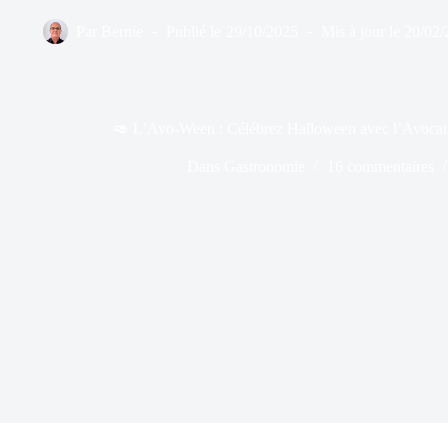
Par
Bernie
Publié le
29/10/2025
Mis à jour le
20/02/
🥑 L’Avo-Ween : Célébrez Halloween avec l’Avocat, le
Dans
Gastronomie
16 commentaires