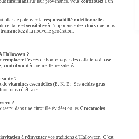
vous
informant
sur leur provenance, vous
contribuez
à un
t aller de pair avec la
responsabilité nutritionnelle
et
alimentaire et
sensibilise
à l’importance des
choix
que nous
s
transmettez
à la nouvelle génération.
 à Halloween ?
ur
remplacer
l’excès de bonbons par des collations à base
s
,
contribuant
à une meilleure satiété.
a santé ?
et de
vitamines essentielles
(E, K, B). Ses
acides gras
 fonctions cérébrales.
oween ?
x
(servi dans une citrouille évidée) ou les
Crocamoles
e
invitation
à
réinventer
vos traditions d’Halloween. C’est