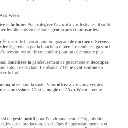
d’Avo-Ween
ive
et
ludique
. Pour
intégrer
l’avocat à vos festivités, il suffit
mer
les aliments en créatures
grotesques
et
amusantes
.
:
Écrasez
de l’avocat pour un guacamole
onctueux
.
Servez-
rder
légèrement par la bouche sculptée. Le rendu est
garanti
d’olives noires ou de concombre pour un côté encore plus
eau.
Garnissez-la
généreusement de guacamole et
découpez
out autour de la chair. Le résultat ? Un
avocat zombie
ou
ster
le fruit.
urmandise
pour la santé. Vous
offrez
à vos convives des
 des concessions
. C’est la
magie
de l’
Avo-Ween
: rendre
aussi un
geste positif
pour l’environnement. L’Organisation
ciales sur la production, les chaînes d’approvisionnement et