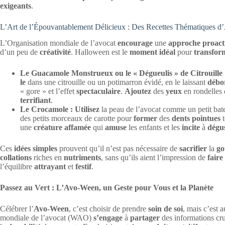
exigeants
.
L’Art de l’Épouvantablement Délicieux : Des Recettes Thématiques 
L’Organisation mondiale de l’avocat
encourage
une
approche proact
d’un peu de
créativité
. Halloween est le
moment idéal
pour
transfor
Le Guacamole Monstrueux ou le « Dégueulis » de Citrouille 
le
dans une citrouille ou un potimarron évidé, en le laissant
débo
« gore » et l’effet
spectaculaire
.
Ajoutez
des
yeux
en rondelles 
terrifiant
.
Le Crocamole :
Utilisez
la peau de l’avocat comme un petit bat
des petits morceaux de carotte pour
former
des
dents pointues
t
une
créature affamée
qui
amuse
les enfants et les
incite
à
dégu
Ces
idées simples
prouvent qu’il n’est pas nécessaire de
sacrifier
la
go
collations
riches en
nutriments
, sans qu’ils aient l’impression de
faire
l’équilibre
attrayant
et
festif
.
Passez au Vert : L’Avo-Ween, un Geste pour Vous et la Planète
Célébrer l’
Avo-Ween
, c’est choisir de prendre
soin de soi
, mais c’est 
mondiale de l’avocat (WAO)
s’engage
à
partager
des informations cru