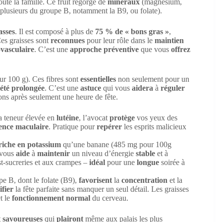
oute la famille. Ce fruit regorge de
minéraux
(magnésium,
plusieurs du groupe B, notamment la B9, ou folate).
asses
. Il est composé à plus de
75 % de « bons gras »
,
Ces graisses sont
reconnues
pour leur rôle dans le
maintien
ovasculaire
. C’est une
approche préventive
que vous
offrez
ur 100 g). Ces fibres sont
essentielles
non seulement pour un
iété prolongée
. C’est une
astuce
qui vous
aidera
à
réguler
ons après seulement une heure de fête.
a teneur élevée en
lutéine
, l’avocat
protège
vos yeux des
ence maculaire
. Pratique pour
repérer
les esprits malicieux
riche en potassium
qu’une banane (485 mg pour 100g
 vous
aide
à
maintenir
un niveau d’énergie
stable
et à
st-sucreries et aux crampes –
idéal
pour une
longue
soirée à
e B, dont le folate (B9),
favorisent
la
concentration
et la
ifier
la fête parfaite sans manquer un seul détail. Les graisses
t le
fonctionnement normal
du cerveau.
t
savoureuses
qui
plairont
même aux palais les plus