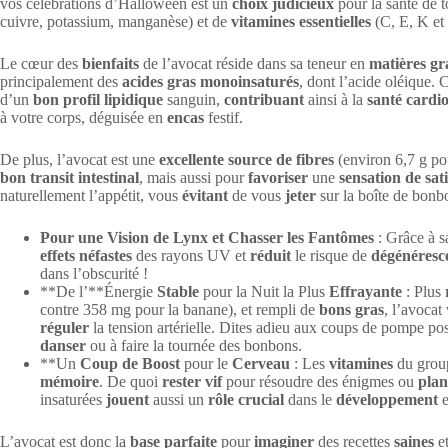
vos célébrations d’Halloween est un
choix judicieux
pour la santé de t
cuivre, potassium, manganèse) et de
vitamines essentielles
(C, E, K et 
Le cœur des
bienfaits
de l’avocat réside dans sa teneur en
matières gr
principalement des
acides gras monoinsaturés
, dont l’acide oléique. 
d’un
bon profil lipidique
sanguin,
contribuant
ainsi à la
santé cardi
à votre corps, déguisée en
encas
festif.
De plus, l’avocat est une
excellente source de fibres
(environ 6,7 g po
bon transit intestinal
, mais aussi pour
favoriser
une
sensation de sat
naturellement l’appétit, vous
évitant
de vous
jeter
sur la boîte de bonb
Pour une Vision de Lynx et Chasser les Fantômes
: Grâce à s
effets néfastes
des rayons UV et
réduit
le risque de
dégénéresc
dans l’obscurité !
**De l’**Énergie
Stable
pour la Nuit la Plus
Effrayante
: Plus
contre 358 mg pour la banane), et rempli de
bons gras
, l’avocat
réguler
la tension artérielle. Dites adieu aux coups de pompe po
danser
ou à faire la tournée des bonbons.
**Un
Coup de Boost
pour le
Cerveau
: Les
vitamines
du group
mémoire
. De quoi
rester vif
pour résoudre des énigmes ou
plan
insaturées
jouent
aussi un
rôle crucial
dans le
développement
e
L’avocat est donc la
base parfaite
pour
imaginer
des recettes
saines
e