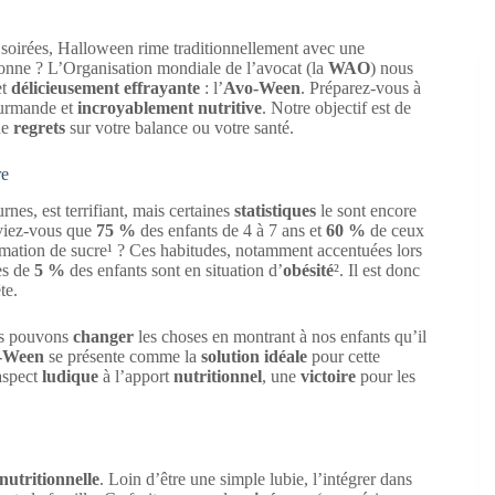
os soirées, Halloween rime traditionnellement avec une
onne ? L’Organisation mondiale de l’avocat (la
WAO
) nous
et
délicieusement effrayante
: l’
Avo-Ween
. Préparez-vous à
rmande et
incroyablement nutritive
. Notre objectif est de
de
regrets
sur votre balance ou votre santé.
re
nes, est terrifiant, mais certaines
statistiques
le sont encore
viez-vous que
75 %
des enfants de 4 à 7 ans et
60 %
de ceux
mation de sucre¹ ? Ces habitudes, notamment accentuées lors
ès de
5 %
des enfants sont en situation d’
obésité
². Il est donc
te.
s pouvons
changer
les choses en montrant à nos enfants qu’il
-Ween
se présente comme la
solution idéale
pour cette
aspect
ludique
à l’apport
nutritionnel
, une
victoire
pour les
nutritionnelle
. Loin d’être une simple lubie, l’intégrer dans