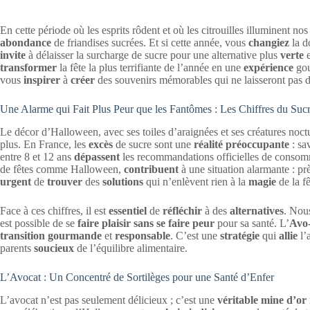
En cette période où les esprits rôdent et où les citrouilles illuminent n
abondance
de friandises sucrées. Et si cette année, vous
changiez
la d
invite
à délaisser la surcharge de sucre pour une alternative plus
verte
transformer
la fête la plus terrifiante de l’année en une
expérience
gou
vous
inspirer
à
créer
des souvenirs mémorables qui ne laisseront pas 
Une Alarme qui Fait Plus Peur que les Fantômes : Les Chiffres du Suc
Le décor d’Halloween, avec ses toiles d’araignées et ses créatures noctur
plus. En France, les
excès
de sucre sont une
réalité préoccupante
: sa
entre 8 et 12 ans
dépassent
les recommandations officielles de consom
de fêtes comme Halloween,
contribuent
à une situation alarmante : pr
urgent
de
trouver
des
solutions
qui n’enlèvent rien à la
magie
de la fê
Face à ces chiffres, il est
essentiel
de
réfléchir
à des
alternatives
. Nou
est possible de se
faire plaisir sans se faire peur
pour sa santé. L’
Avo
transition gourmande
et
responsable
. C’est une
stratégie
qui
allie
l’
parents
soucieux
de l’équilibre alimentaire.
L’Avocat : Un Concentré de Sortilèges pour une Santé d’Enfer
L’avocat n’est pas seulement délicieux ; c’est une
véritable mine d’or 