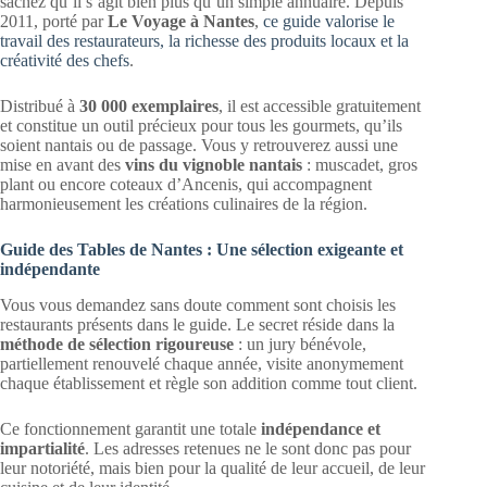
sachez qu’il s’agit bien plus qu’un simple annuaire. Depuis
2011, porté par
Le Voyage à Nantes
,
ce guide valorise le
travail des restaurateurs, la richesse des produits locaux et la
créativité des chefs
.
Distribué à
30 000 exemplaires
, il est accessible gratuitement
et constitue un outil précieux pour tous les gourmets, qu’ils
soient nantais ou de passage. Vous y retrouverez aussi une
mise en avant des
vins du vignoble nantais
: muscadet, gros
plant ou encore coteaux d’Ancenis, qui accompagnent
harmonieusement les créations culinaires de la région.
Guide des Tables de Nantes : Une sélection exigeante et
indépendante
Vous vous demandez sans doute comment sont choisis les
restaurants présents dans le guide. Le secret réside dans la
méthode de sélection rigoureuse
: un jury bénévole,
partiellement renouvelé chaque année, visite anonymement
chaque établissement et règle son addition comme tout client.
Ce fonctionnement garantit une totale
indépendance et
impartialité
. Les adresses retenues ne le sont donc pas pour
leur notoriété, mais bien pour la qualité de leur accueil, de leur