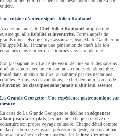
exceptionnel renforce l’idée d’une destination culinaire à part
entière.
Une cuisine d’auteur signée Julien Raphanel
Aux commandes, le
Chef Julien Raphanel
propose une
cuisine qui allie
lisibilité et inventivité
. Formé auprès de
grands noms tels que Guy Lassausaie, Jean-Marie Gauthier ou
Philippe Mille, il incarne une génération de chefs à la fois
enracinés dans leur terroir et tournés vers la modernité.
Son plat signature ? Le
ris de veau
, décliné au fil des saisons :
doré au sautoir avec un consommé aux notes de gingembre,
braisé dans un élixir du Jura, ou sublimé par des nectarines
confites. À travers ces variations, le chef démontre son art de
réinventer les classiques sans jamais trahir leur essence
.
La Grande Georgette : Une expérience gastronomique sur
mesure
La carte de La Grande Georgette se décline en
séquences
allant jusqu’à six plats
, permettant à chaque convive de
construire son propre voyage culinaire. Chaque détail compte :
de la sélection des vins à la précision du geste, en passant par
la mise en scène de chaque assiette. Ici,
le luxe s’exprime