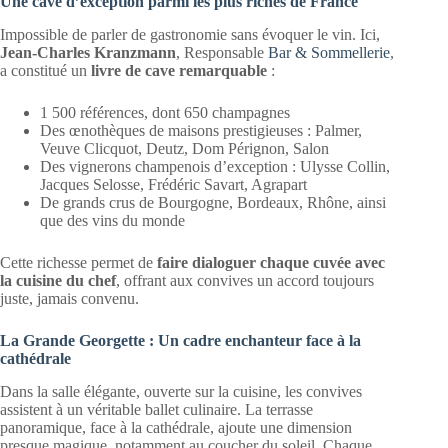
Une cave d’exception parmi les plus riches de France
Impossible de parler de gastronomie sans évoquer le vin. Ici,
Jean-Charles Kranzmann
, Responsable
Bar & Sommellerie
,
a constitué un
livre de cave remarquable
:
1 500 références, dont 650 champagnes
Des œnothèques de maisons prestigieuses : Palmer,
Veuve Clicquot, Deutz, Dom Pérignon, Salon
Des vignerons champenois d’exception : Ulysse Collin,
Jacques Selosse, Frédéric Savart, Agrapart
De grands crus de Bourgogne, Bordeaux, Rhône, ainsi
que des vins du monde
Cette richesse permet de
faire dialoguer chaque cuvée avec
la cuisine du chef
, offrant aux convives un accord toujours
juste, jamais convenu.
La Grande Georgette : Un cadre enchanteur face à la
cathédrale
Dans la salle élégante, ouverte sur la cuisine, les convives
assistent à un véritable ballet culinaire. La terrasse
panoramique, face à la cathédrale, ajoute une dimension
presque magique, notamment au coucher du soleil. Chaque