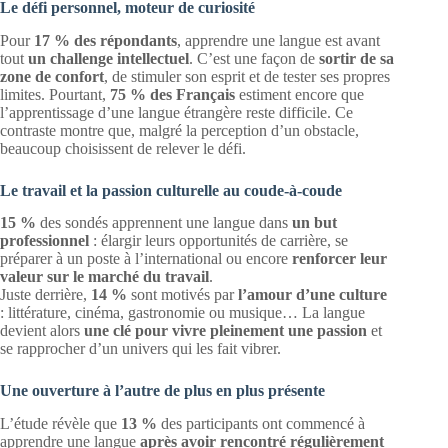
Le défi personnel, moteur de curiosité
Pour
17 % des répondants
, apprendre une langue est avant
tout
un challenge intellectuel
. C’est une façon de
sortir de sa
zone de confort
, de stimuler son esprit et de tester ses propres
limites. Pourtant,
75 % des Français
estiment encore que
l’apprentissage d’une langue étrangère reste difficile. Ce
contraste montre que, malgré la perception d’un obstacle,
beaucoup choisissent de relever le défi.
Le travail et la passion culturelle au coude-à-coude
15 %
des sondés apprennent une langue dans
un but
professionnel
: élargir leurs opportunités de carrière, se
préparer à un poste à l’international ou encore
renforcer leur
valeur sur le marché du travail
.
Juste derrière,
14 %
sont motivés par
l’amour d’une culture
: littérature, cinéma, gastronomie ou musique… La langue
devient alors
une clé pour vivre pleinement une passion
et
se rapprocher d’un univers qui les fait vibrer.
Une ouverture à l’autre de plus en plus présente
L’étude révèle que
13 %
des participants ont commencé à
apprendre une langue
après avoir rencontré régulièrement