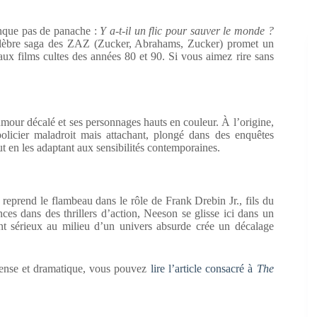
nque pas de panache :
Y a-t-il un flic pour sauver le monde ?
célèbre saga des ZAZ (Zucker, Abrahams, Zucker) promet un
aux films cultes des années 80 et 90. Si vous aimez rire sans
mour décalé et ses personnages hauts en couleur. À l’origine,
policier maladroit mais attachant, plongé dans des enquêtes
t en les adaptant aux sensibilités contemporaines.
reprend le flambeau dans le rôle de Frank Drebin Jr., fils du
ces dans des thrillers d’action, Neeson se glisse ici dans un
nt sérieux au milieu d’un univers absurde crée un décalage
tense et dramatique, vous pouvez
lire l’article consacré à
The