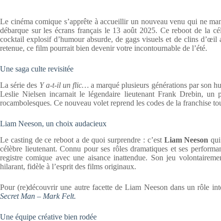
Le cinéma comique s’apprête à accueillir un nouveau venu qui ne ma
débarque sur les écrans français le 13 août 2025. Ce reboot de la 
cocktail explosif d’humour absurde, de gags visuels et de clins d’œil 
retenue, ce film pourrait bien devenir votre incontournable de l’été.
Une saga culte revisitée
La série des
Y a-t-il un flic…
a marqué plusieurs générations par son hu
Leslie Nielsen incarnait le légendaire lieutenant Frank Drebin, un 
rocambolesques. Ce nouveau volet reprend les codes de la franchise tou
Liam Neeson, un choix audacieux
Le casting de ce reboot a de quoi surprendre : c’est
Liam Neeson
qui 
célèbre lieutenant. Connu pour ses rôles dramatiques et ses performan
registre comique avec une aisance inattendue. Son jeu volontaireme
hilarant, fidèle à l’esprit des films originaux.
Pour (re)découvrir une autre facette de Liam Neeson dans un rôle in
Secret Man – Mark Felt.
Une équipe créative bien rodée