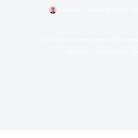
Par
Bernie
Publié le
21/07/2025
D
Y a-t-il un flic pour sauver le monde ? Une coméd
Dans
Films
6 commentaires
Te