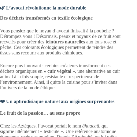
🌿 L’avocat révolutionne la mode durable
Des déchets transformés en textile écologique
Vous pensiez que le noyau d’avocat finissait à la poubelle ?
Détrompez-vous ! Désormais, peaux et noyaux de ce fruit sont
recyclés pour créer
des teintures naturelles
aux tons rose et
pêche. Ces colorants écologiques permettent de teindre des
tissus sans recourir aux produits chimiques.
Encore plus innovant : certains créateurs transforment ces
déchets organiques en
« cuir végétal »
, une alternative au cuir
animal à la fois souple, résistante et respectueuse de
l’environnement. Ainsi, il quitte la cuisine pour s’inviter dans
l’univers de la mode éthique.
❤️ Un aphrodisiaque naturel aux origines surprenantes
Le fruit de la passion… au sens propre
Chez les Aztèques, l’avocat portait le nom
āhuacatl
, qui
signifie littéralement « testicule ». Une référence anatomique
étonnante, mais pas anodine. Depuis l’Antiquité, on lui prête