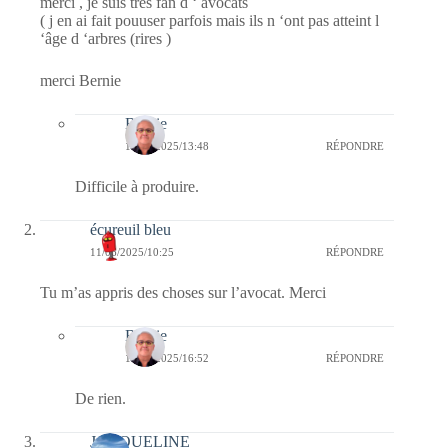
merci , je suis trés fan d ‘ avocats
( j en ai fait pouuser parfois mais ils n ‘ont pas atteint l
‘âge d ‘arbres (rires )
merci Bernie
Bernie
15/06/2025/13:48
RÉPONDRE
Difficile à produire.
écureuil bleu
11/06/2025/10:25
RÉPONDRE
Tu m’as appris des choses sur l’avocat. Merci
Bernie
11/06/2025/16:52
RÉPONDRE
De rien.
JACQUELINE