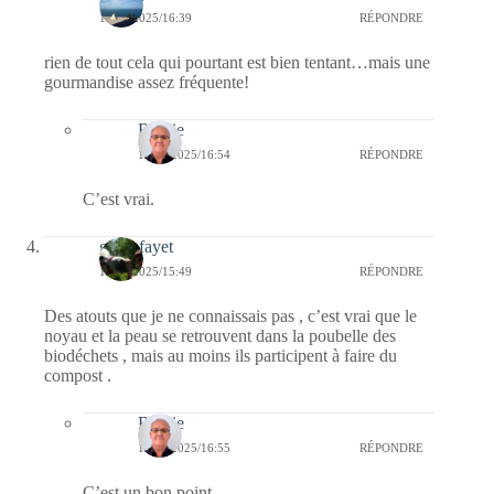
10/06/2025/16:39
RÉPONDRE
rien de tout cela qui pourtant est bien tentant…mais une
gourmandise assez fréquente!
Bernie
11/06/2025/16:54
RÉPONDRE
C’est vrai.
giselefayet
10/06/2025/15:49
RÉPONDRE
Des atouts que je ne connaissais pas , c’est vrai que le
noyau et la peau se retrouvent dans la poubelle des
biodéchets , mais au moins ils participent à faire du
compost .
Bernie
11/06/2025/16:55
RÉPONDRE
C’est un bon point.