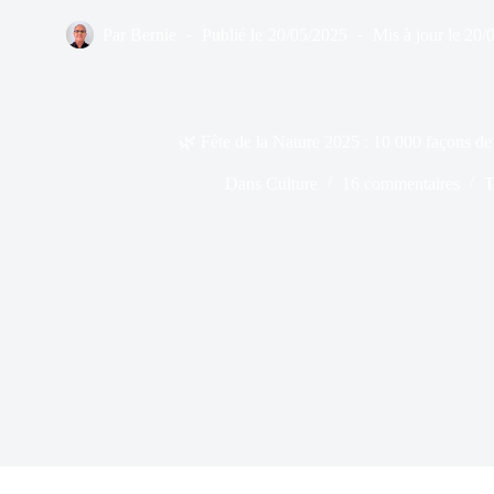
Par
Bernie
Publié le
20/05/2025
Mis à jour le
20/
🌿 Fête de la Nature 2025 : 10 000 façons de
Dans
Culture
16 commentaires
T