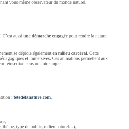
nant vous-même observateur du monde naturel.
f. C’est aussi
une démarche engagée
pour rendre la nature
vénement se déploie également
en milieu carcéral
. Cette
 pédagogiques et immersives. Ces animations permettent aux
ur réinsertion sous un autre angle.
sition :
fetedelanature.com
.
ous,
e, thème, type de public, milieu naturel…),