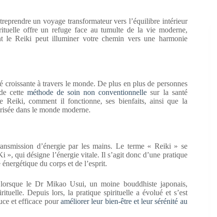
ntreprendre un voyage transformateur vers l’équilibre intérieur
irituelle offre un refuge face au tumulte de la vie moderne,
t le Reiki peut illuminer votre chemin vers une harmonie
té croissante à travers le monde. De plus en plus de personnes
 de cette
méthode de soin non conventionnelle
sur la santé
e Reiki, comment il fonctionne, ses bienfaits, ainsi que la
 prisée dans le monde moderne.
ransmission d’énergie par les mains. Le terme « Reiki » se
i », qui désigne l’énergie vitale. Il s’agit donc d’une pratique
 énergétique du corps et de l’esprit.
, lorsque le Dr Mikao Usui, un moine bouddhiste japonais,
tuelle. Depuis lors, la pratique spirituelle a évolué et s’est
uce et efficace pour
améliorer leur bien-être et leur sérénité au