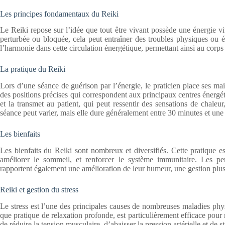
Les principes fondamentaux du Reiki
Le Reiki repose sur l’idée que tout être vivant possède une énergie vit
perturbée ou bloquée, cela peut entraîner des troubles physiques ou é
l’harmonie dans cette circulation énergétique, permettant ainsi au corps e
La pratique du Reiki
Lors d’une séance de guérison par l’énergie, le praticien place ses ma
des positions précises qui correspondent aux principaux centres énergéti
et la transmet au patient, qui peut ressentir des sensations de chale
séance peut varier, mais elle dure généralement entre 30 minutes et une
Les bienfaits
Les bienfaits du Reiki sont nombreux et diversifiés. Cette pratique est
améliorer le sommeil, et renforcer le système immunitaire. Les pers
rapportent également une amélioration de leur humeur, une gestion plus 
Reiki et gestion du stress
Le stress est l’une des principales causes de nombreuses maladies ph
que pratique de relaxation profonde, est particulièrement efficace pour r
de réduire la tension musculaire, d’abaisser la pression artérielle et de s