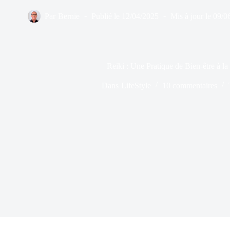
Par
Bernie
Publié le
12/04/2025
Mis à jour le
09/0
Reiki : Une Pratique de Bien-être à la
Dans
LifeStyle
10 commentaires