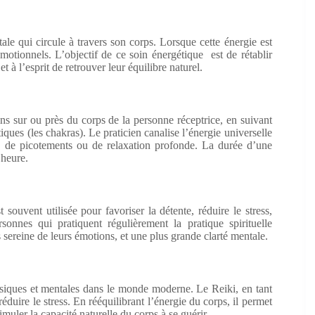
ale qui circule à travers son corps. Lorsque cette énergie est
motionnels. L’objectif de ce soin énergétique est de rétablir
t à l’esprit de retrouver leur équilibre naturel.
ins sur ou près du corps de la personne réceptrice, en suivant
ques (les chakras). Le praticien canalise l’énergie universelle
ur, de picotements ou de relaxation profonde. La durée d’une
 heure.
 souvent utilisée pour favoriser la détente, réduire le stress,
onnes qui pratiquent régulièrement la pratique spirituelle
sereine de leurs émotions, et une plus grande clarté mentale.
ysiques et mentales dans le monde moderne. Le Reiki, en tant
éduire le stress. En rééquilibrant l’énergie du corps, il permet
timuler la capacité naturelle du corps à se guérir.