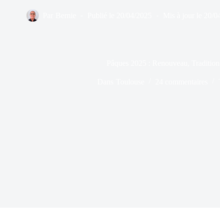
Par
Bernie
Publié le
20/04/2025
Mis à jour le
20/0
Pâques 2025 : Renouveau, Tradition
Dans
Toulouse
24 commentaires