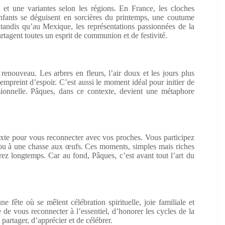
e et une variantes selon les régions. En France, les cloches
nfants se déguisent en sorcières du printemps, une coutume
s, tandis qu’au Mexique, les représentations passionnées de la
artagent toutes un esprit de communion et de festivité.
renouveau. Les arbres en fleurs, l’air doux et les jours plus
empreint d’espoir. C’est aussi le moment idéal pour initier de
sionnelle. Pâques, dans ce contexte, devient une métaphore
texte pour vous reconnecter avec vos proches. Vous participez
 ou à une chasse aux œufs. Ces moments, simples mais riches
rez longtemps. Car au fond, Pâques, c’est avant tout l’art du
e fête où se mêlent célébration spirituelle, joie familiale et
 de vous reconnecter à l’essentiel, d’honorer les cycles de la
partager, d’apprécier et de célébrer.