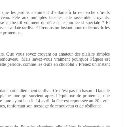
 que les jardins s’animent d’enfants à la recherche d’œufs
au. Fête aux multiples facettes, elle rassemble croyants,
se cache-t-il vraiment derrière cette journée si spéciale ? Et
avec sa date tardive ? Prenons un instant pour redécouvrir les
ue printemps.
rs. Que vous soyez croyant ou amateur des plaisirs simples
t renouveau. Mais savez-vous vraiment pourquoi Pâques est
 cette période, comme les œufs en chocolat ? Prenez un instant
ate particulièrement tardive. Ce n’est pas un hasard. Dans le
 pleine lune qui survient après l’équinoxe de printemps, une
e lune ayant lieu le 14 avril, la fête est repoussée au 20 avril.
es, renforçant son message de renouveau et de résilience.
urmande. Pour les chrétiens, elle célèbre la résurrection de