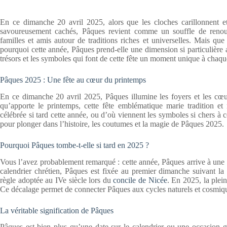
En ce dimanche 20 avril 2025, alors que les cloches carillonnent et
savoureusement cachés, Pâques revient comme un souffle de renouve
familles et amis autour de traditions riches et universelles. Mais que 
pourquoi cette année, Pâques prend-elle une dimension si particulière 
trésors et les symboles qui font de cette fête un moment unique à chaq
Pâques 2025 : Une fête au cœur du printemps
En ce dimanche 20 avril 2025, Pâques illumine les foyers et les cœu
qu’apporte le printemps, cette fête emblématique marie tradition e
célébrée si tard cette année, ou d’où viennent les symboles si chers à
pour plonger dans l’histoire, les coutumes et la magie de Pâques 2025.
Pourquoi Pâques tombe-t-elle si tard en 2025 ?
Vous l’avez probablement remarqué : cette année, Pâques arrive à une d
calendrier chrétien, Pâques est fixée au premier dimanche suivant la
règle adoptée au IVe siècle lors du
concile de Nicée
. En 2025, la plein
Ce décalage permet de connecter Pâques aux cycles naturels et cosmiqu
La véritable signification de Pâques
Pâques est bien plus qu’une date sur le calendrier ou une occasion go