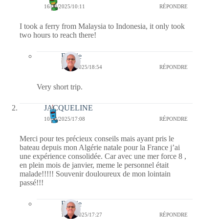
16/03/2025/10:11
RÉPONDRE
I took a ferry from Malaysia to Indonesia, it only took
two hours to reach there!
Bernie
17/03/2025/18:54
RÉPONDRE
Very short trip.
JACQUELINE
10/03/2025/17:08
RÉPONDRE
Merci pour tes précieux conseils mais ayant pris le
bateau depuis mon Algérie natale pour la France j’ai
une expérience consolidée. Car avec une mer force 8 ,
en plein mois de janvier, meme le personnel était
malade!!!!! Souvenir douloureux de mon lointain
passé!!!
Bernie
13/03/2025/17:27
RÉPONDRE