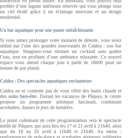
immersion en pleine nature. En attendant, vous pouvez déjà
profiter d’une lagune intérieure rénovée qui vous plonge sous
un ciel étoilé grâce à un éclairage innovant et un design
modernisé.
Un bar aquatique pour une pause rafraîchissante
Si vous aimez prolonger votre moment de détente, vous serez
séduit par l’une des grandes nouveautés de Caldea : son bar
aquatique. Imaginez-vous sirotant un cocktail sans quitter
l’eau, tout en profitant d’une ambiance relaxante. Ce nouvel
espace vous attend chaque jour à partir de 18h00 pour un
instant de pur plaisir.
Caldea : Des spectacles aquatiques enchanteurs
Caldea ne se contente pas de vous offrir des bains chauds et
des
soins bien-être
. Durant les vacances de Pâques, le centre
propose un programme artistique fascinant, combinant
acrobaties, danses et jeux de lumières.
Le point culminant de cette programmation sera le spectacle
inédit de Pâques, qui aura lieu les 17 et 21 avril à 21h40, ainsi
que du 18 au 20 avril à 11h40 et 21h40. Au menu :
performances de pole-dance et acrobaties aériennes sublimées