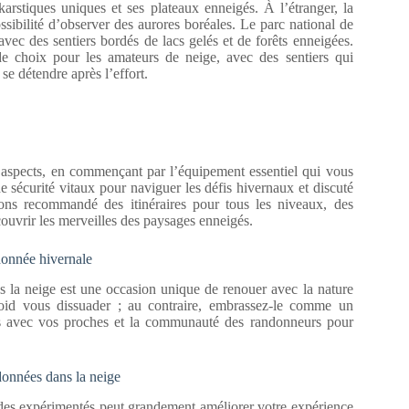
arstiques uniques et ses plateaux enneigés. À l’étranger, la
sibilité d’observer des aurores boréales. Le parc national de
ec des sentiers bordés de lacs gelés et de forêts enneigées.
e choix pour les amateurs de neige, avec des sentiers qui
se détendre après l’effort.
 aspects, en commençant par l’équipement essentiel qui vous
e sécurité vitaux pour naviguer les défis hivernaux et discuté
ons recommandé des itinéraires pour tous les niveaux, des
ouvrir les merveilles des paysages enneigés.
donnée hivernale
ns la neige est une occasion unique de renouer avec la nature
roid vous dissuader ; au contraire, embrassez-le comme un
es avec vos proches et la communauté des randonneurs pour
données dans la neige
ides expérimentés peut grandement améliorer votre expérience