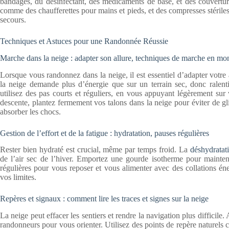
bandages, du désinfectant, des médicaments de base, et des couverture
comme des chaufferettes pour mains et pieds, et des compresses stérile
secours.
Techniques et Astuces pour une Randonnée Réussie
Marche dans la neige : adapter son allure, techniques de marche en mon
Lorsque vous randonnez dans la neige, il est essentiel d’adapter votre
la neige demande plus d’énergie que sur un terrain sec, donc ralen
utilisez des pas courts et réguliers, en vous appuyant légèrement su
descente, plantez fermement vos talons dans la neige pour éviter de g
absorber les chocs.
Gestion de l’effort et de la fatigue : hydratation, pauses régulières
Rester bien hydraté est crucial, même par temps froid. La
déshydratat
de l’air sec de l’hiver. Emportez une gourde isotherme pour mainten
régulières pour vous reposer et vous alimenter avec des collations én
vos limites.
Repères et signaux : comment lire les traces et signes sur la neige
La neige peut effacer les sentiers et rendre la navigation plus difficile. 
randonneurs pour vous orienter. Utilisez des points de repère naturel