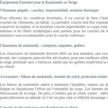
Équipement Essentiel pour la Randonnée en Neige
Vêtements adaptés : couches, imperméabilité, isolation thermique
Pour affronter les conditions hivernales, il est crucial de bien s’hab
couches de vêtements, est idéale. La première couche doit être respira
conserver la chaleur, et la troisième couche imperméable et coupe-ven
mérinos et les fibres synthétiques sont parfaits pour les couches de 
similaires sont recommandées pour la couche extérieure.
Chaussures de randonnée : crampons, raquettes, guêtres
Les chaussures de randonnée doivent offrir un bon maintien, une excel
terrain, des crampons peuvent être nécessaires pour une meilleure adhér
la neige profonde sans s’enfoncer, tandis que les guêtres empêchent la 
au chaud.
Accessoires : bâtons de randonnée, lunettes de soleil, protection solaire
Les bâtons de randonnée aident à maintenir l’équilibre, surtout sur de
fatigue en répartissant l’effort sur l’ensemble du corps. Les lunettes d
éblouissants de la neige. De plus, n’oubliez pas la crème solaire : mê
particulièrement en altitude où l’air est plus clair et réfléchit davantage
Conseils de Sécurité pour une Randonnée en Hiver