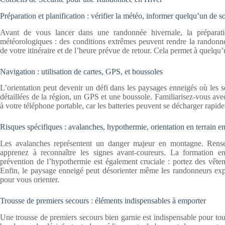
Préparation et planification : vérifier la météo, informer quelqu’un de so
Avant de vous lancer dans une randonnée hivernale, la préparatio
météorologiques : des conditions extrêmes peuvent rendre la randonn
de votre itinéraire et de l’heure prévue de retour. Cela permet à quelqu
Navigation : utilisation de cartes, GPS, et boussoles
L’orientation peut devenir un défi dans les paysages enneigés où les s
détaillées de la région, un GPS et une boussole. Familiarisez-vous avec
à votre téléphone portable, car les batteries peuvent se décharger rapid
Risques spécifiques : avalanches, hypothermie, orientation en terrain e
Les avalanches représentent un danger majeur en montagne. Rensei
apprenez à reconnaître les signes avant-coureurs. La formation e
prévention de l’hypothermie est également cruciale : portez des vête
Enfin, le paysage enneigé peut désorienter même les randonneurs expéri
pour vous orienter.
Trousse de premiers secours : éléments indispensables à emporter
Une trousse de premiers secours bien garnie est indispensable pour tou