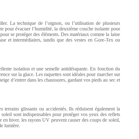
iller. La technique de l’oignon, ou l’utilisation de plusieurs
nte pour évacuer l’humidité, la deuxième couche isolante pour
t pour se protéger des éléments. Des matériaux comme la laine
base et intermédiaires, tandis que des vestes en Gore-Tex ou
lente isolation et une semelle antidérapante. En fonction du
ence sur la glace. Les raquettes sont idéales pour marcher sur
neige d’entrer dans les chaussures, gardant vos pieds au sec et
s terrains glissants ou accidentés. Ils réduisent également la
e soleil sont indispensables pour protéger vos yeux des reflets
me en hiver, les rayons UV peuvent causer des coups de soleil,
 de lumière.