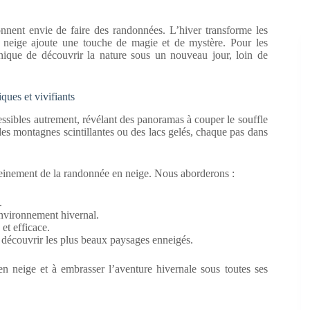
onnent envie de faire des randonnées. L’hiver transforme les
e neige ajoute une touche de magie et de mystère. Pour les
nique de découvrir la nature sous un nouveau jour, loin de
ues et vivifiants
essibles autrement, révélant des panoramas à couper le souffle
 des montagnes scintillantes ou des lacs gelés, chaque pas dans
 pleinement de la randonnée en neige. Nous aborderons :
.
’environnement hivernal.
et efficace.
e découvrir les plus beaux paysages enneigés.
n neige et à embrasser l’aventure hivernale sous toutes ses