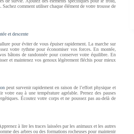
s de survie. Ajoutez des éléments spécifiques pour le froid,
s. Sachez comment utiliser chaque élément de votre trousse de
tée et descente
 allure pour éviter de vous épuiser rapidement. La marche sur
tissez votre rythme pour économiser vos forces. En montée,
r vos bâtons de randonnée pour conserver votre équilibre. En
lisser et maintenez vos genoux légèrement fléchis pour mieux
ion
peut survenir rapidement en raison de l’effort physique et
ir votre eau à une température agréable. Prenez des pauses
ergétiques. Écoutez votre corps et ne poussez pas au-delà de
Apprenez à lire les traces laissées par les animaux et les autres
s comme des arbres ou des formations rocheuses pour maintenir