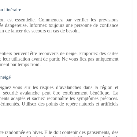
n itinéraire
n est essentielle. Commencez par vérifier les prévisions
ée dangereuse. Informez toujours une personne de confiance
’un de lancer des secours en cas de besoin.
entiers peuvent être recouverts de neige. Emportez des cartes
 leur utilisation avant de partir. Ne vous fiez pas uniquement
ement par temps froid.
nneigé
gnez-vous sur les risques d’avalanches dans la région et
n sécurité avalanche peut être extrêmement bénéfique. La
ments adaptés et sachez reconnaître les symptômes précoces.
mentés. Utilisez des points de repère naturels et artificiels
te randonnée en hiver. Elle doit contenir des pansements, des