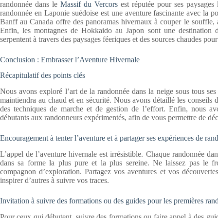
randonnée dans le
Massif du Vercors
est réputée pour ses paysages k
randonnée en Laponie suédoise est une aventure fascinante avec la pos
Banff au Canada offre des panoramas hivernaux à couper le souffle, av
Enfin, les montagnes de Hokkaido au Japon sont une destination d
serpentent à travers des paysages féeriques et des sources chaudes pour 
Conclusion : Embrasser l’Aventure Hivernale
Récapitulatif des points clés
Nous avons exploré l’art de la randonnée dans la neige sous tous ses
maintiendra au chaud et en sécurité. Nous avons détaillé les conseils d
des techniques de marche et de gestion de l’effort. Enfin, nous av
débutants aux randonneurs expérimentés, afin de vous permettre de déc
Encouragement à tenter l’aventure et à partager ses expériences de ran
L’appel de l’aventure hivernale est irrésistible. Chaque randonnée da
dans sa forme la plus pure et la plus sereine. Ne laissez pas le f
compagnon d’exploration. Partagez vos aventures et vos découvert
inspirer d’autres à suivre vos traces.
Invitation à suivre des formations ou des guides pour les premières ran
Pour ceux qui débutent, suivre des formations ou faire appel à des gu