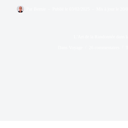
Par
Bernie
Publié le
03/02/2025
Mis à jour le
20/
L’Art de la Randonnée dans l
Dans
Voyage
26 commentaires
T