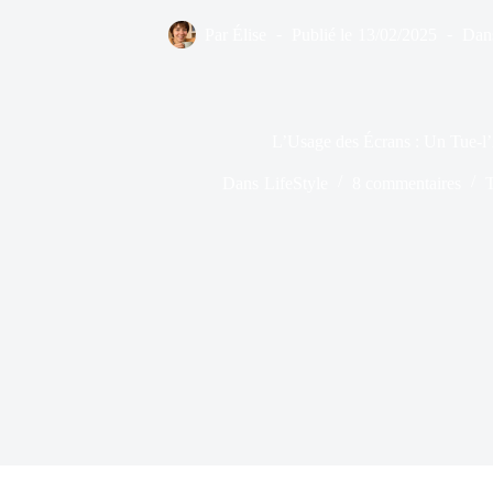
Par
Élise
Publié le
13/02/2025
Dan
L’Usage des Écrans : Un Tue-l
Dans
LifeStyle
8 commentaires
T