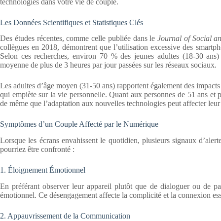
technologies dans votre vie de couple.
Les Données Scientifiques et Statistiques Clés
Des études récentes, comme celle publiée dans le
Journal of Social a
collègues en 2018, démontrent que l’utilisation excessive des smartphon
Selon ces recherches, environ 70 % des jeunes adultes (18-30 ans) e
moyenne de plus de 3 heures par jour passées sur les réseaux sociaux.
Les adultes d’âge moyen (31-50 ans) rapportent également des impacts né
qui empiète sur la vie personnelle. Quant aux personnes de 51 ans et p
de même que l’adaptation aux nouvelles technologies peut affecter leur 
Symptômes d’un Couple Affecté par le Numérique
Lorsque les écrans envahissent le quotidien, plusieurs signaux d’aler
pourriez être confronté :
1. Éloignement Émotionnel
En préférant observer leur appareil plutôt que de dialoguer ou de p
émotionnel. Ce désengagement affecte la complicité et la connexion esse
2. Appauvrissement de la Communication