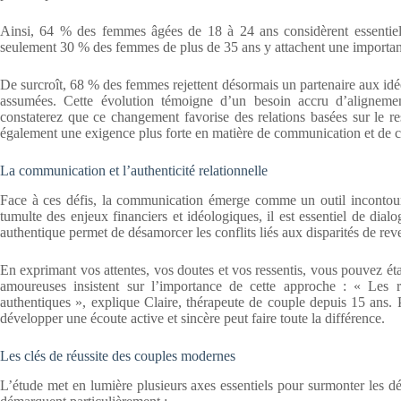
Ainsi, 64 % des femmes âgées de 18 à 24 ans considèrent essentielle
seulement 30 % des femmes de plus de 35 ans y attachent une importan
De surcroît, 68 % des femmes rejettent désormais un partenaire aux idée
assumées. Cette évolution témoigne d’un besoin accru d’aligneme
constaterez que ce changement favorise des relations basées sur le re
également une exigence plus forte en matière de communication et de co
La communication et l’authenticité relationnelle
Face à ces défis, la communication émerge comme un outil incontourn
tumulte des enjeux financiers et idéologiques, il est essentiel de di
authentique permet de désamorcer les conflits liés aux disparités de re
En exprimant vos attentes, vos doutes et vos ressentis, vous pouvez éta
amoureuses insistent sur l’importance de cette approche : « Les re
authentiques », explique Claire, thérapeute de couple depuis 15 ans.
développer une écoute active et sincère peut faire toute la différence.
Les clés de réussite des couples modernes
L’étude met en lumière plusieurs axes essentiels pour surmonter les dé