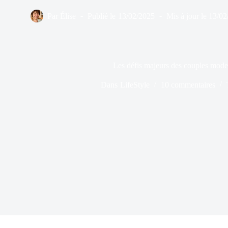
Par
Élise
Publié le
13/02/2025
Mis à jour le
13/02
Les défis majeurs des couples mod
Dans
LifeStyle
10 commentaires