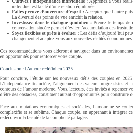
Cultivez l’indépendance individuelle :
Apprenez à vous réalis
individuel est la clé d’une relation équilibrée.
Faites preuve d’ouverture d’esprit :
Acceptez que l’autre puiss
La diversité des points de vue enrichit la relation.
Investissez dans le dialogue quotidien :
Prenez le temps de d
conversation sincère permet d’éviter l’accumulation des frustrati
Soyez flexibles et prêts à évoluer :
Les défis d’aujourd’hui peuv
changement et adaptez-vous aux nouvelles réalités économiques e
Ces recommandations vous aideront à naviguer dans un environnement r
en opportunités pour renforcer votre couple.
Conclusion : L’amour redéfini en 2025
Pour conclure, l’étude sur les nouveaux défis des couples en 2025
L’indépendance financière, l’alignement des valeurs progressistes et l
contours de l’amour moderne. Vous, lecteurs, êtes invités à repenser v
d’être des obstacles, constituent autant d’opportunités pour construire de
Face aux mutations économiques et sociétales, l’amour ne se content
complexifie et se sublime. Chaque couple, en apprenant à intégrer ce
redécouvrir la beauté de la complicité partagée.