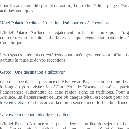
Pour les amateurs de sport et de nature, la proximité de la plage d’Er
activités nautiques.
Hôtel Palacio Arriluce, Un cadre idéal pour vos événements
L’hôtel Palacio Arriluce est également un lieu de choix pour l’org
conférences ou réunions d’affaires, chaque événement bénéficie d
Cantabrique.
Les espaces intérieurs et extérieurs sont aménagés avec soin, offrant 
garantir la réussite de vos réceptions.
Getxo : Une destination à découvrir
Getxo, située dans la province de Biscaye au Pays basque, est une destin
le long du port, visitez le célèbre Pont de Biscaye, classé au pa
l’atmosphère authentique de cette région riche en traditions. Pour un
Arriluce, un établissement de luxe où chaque détail est conçu pour of
luxe en Getxo
, c’est découvrir la quintessence du confort et du raffin
Une expérience inoubliable vous attend
L’hôtel Palacio Arriluce n’est pas seulement un lieu de séjour, mais u
bien-être et activités exclusives, chaque instant passé ici devien