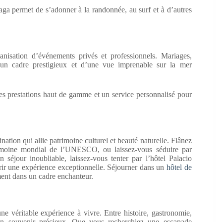
eaga permet de s’adonner à la randonnée, au surf et à d’autres
anisation d’événements privés et professionnels. Mariages,
’un cadre prestigieux et d’une vue imprenable sur la mer
des prestations haut de gamme et un service personnalisé pour
ation qui allie patrimoine culturel et beauté naturelle. Flânez
trimoine mondial de l’UNESCO, ou laissez-vous séduire par
 séjour inoubliable, laissez-vous tenter par l’hôtel Palacio
frir une expérience exceptionnelle. Séjourner dans un
hôtel de
ement dans un cadre enchanteur.
ne véritable expérience à vivre. Entre histoire, gastronomie,
t un souvenir précieux. Que vous recherchiez une escapade