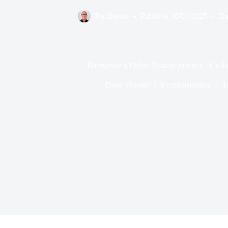
Par
Bernie
Publié le
30/01/2025
Da
Bienvenue à l’hôtel Palacio Arriluce : Un 
Dans
Voyage
6 commentaires
T