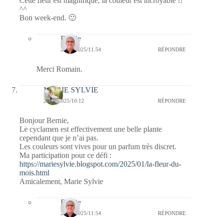
Cette fleur est magnifique, la couleur est incroyable !!
^^
Bon week-end. 🙂
Bernie
25/01/2025/11:54
RÉPONDRE
Merci Romain.
MARIE SYLVIE
25/01/2025/10:12
RÉPONDRE
Bonjour Bernie,
Le cyclamen est effectivement une belle plante
cependant que je n’ai pas.
Les couleurs sont vives pour un parfum très discret.
Ma participation pour ce défi :
https://mariesylvie.blogspot.com/2025/01/la-fleur-du-
mois.html
Amicalement, Marie Sylvie
Bernie
25/01/2025/11:54
RÉPONDRE