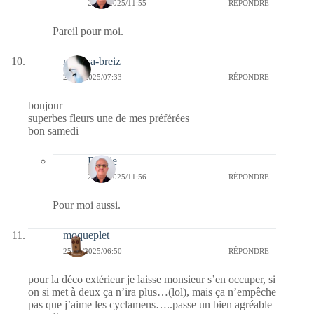
25/01/2025/11:55
RÉPONDRE
Pareil pour moi.
monica-breiz
25/01/2025/07:33
RÉPONDRE
bonjour
superbes fleurs une de mes préférées
bon samedi
Bernie
25/01/2025/11:56
RÉPONDRE
Pour moi aussi.
moqueplet
25/01/2025/06:50
RÉPONDRE
pour la déco extérieur je laisse monsieur s’en occuper, si
on si met à deux ça n’ira plus…(lol), mais ça n’empêche
pas que j’aime les cyclamens…..passe un bien agréable