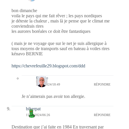
bon dimanche
voila le pays qui me fait rêver ; les pays nordiques
je déteste la chaleur , mais là je pense que le climat me
conviendrais rires
les aurores boréales ce doit être fantastiques
( mais je ne voyage que sur le net je suis allergique à
tous moyens de transports sauf en bateau à voiles rires
kénavo BERNIE
https://chevrefeuille29.blogspot.com/ddd
Bernie
16/12/2024/18:49
RÉPONDRE
Je n’aimerais pas avoir ton allergie.
bikerpat
15/12/2024/06:26
RÉPONDRE
Destination que j’ai faite en 1984 En traversant par