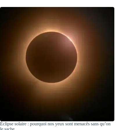
Éclipse solaire : pourquoi nos yeux sont menacés sans qu’on
le sache