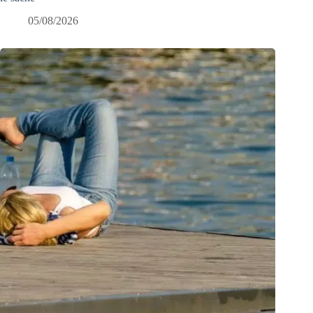
05/08/2026