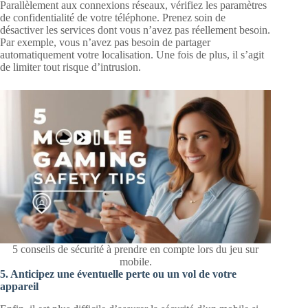
Parallèlement aux connexions réseaux, vérifiez les paramètres
de confidentialité de votre téléphone. Prenez soin de
désactiver les services dont vous n’avez pas réellement besoin.
Par exemple, vous n’avez pas besoin de partager
automatiquement votre localisation. Une fois de plus, il s’agit
de limiter tout risque d’intrusion.
5 conseils de sécurité à prendre en compte lors du jeu sur
mobile.
5. Anticipez une éventuelle perte ou un vol de votre
appareil