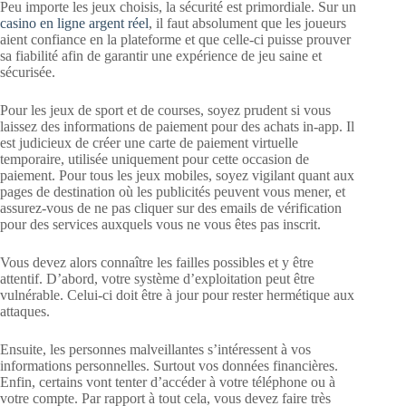
Peu importe les jeux choisis, la sécurité est primordiale. Sur un
casino en ligne argent réel
, il faut absolument que les joueurs
aient confiance en la plateforme et que celle-ci puisse prouver
sa fiabilité afin de garantir une expérience de jeu saine et
sécurisée.
Pour les jeux de sport et de courses, soyez prudent si vous
laissez des informations de paiement pour des achats in-app. Il
est judicieux de créer une carte de paiement virtuelle
temporaire, utilisée uniquement pour cette occasion de
paiement. Pour tous les jeux mobiles, soyez vigilant quant aux
pages de destination où les publicités peuvent vous mener, et
assurez-vous de ne pas cliquer sur des emails de vérification
pour des services auxquels vous ne vous êtes pas inscrit.
Vous devez alors connaître les failles possibles et y être
attentif. D’abord, votre système d’exploitation peut être
vulnérable. Celui-ci doit être à jour pour rester hermétique aux
attaques.
Ensuite, les personnes malveillantes s’intéressent à vos
informations personnelles. Surtout vos données financières.
Enfin, certains vont tenter d’accéder à votre téléphone ou à
votre compte. Par rapport à tout cela, vous devez faire très