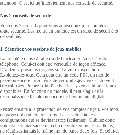
attention. C’est ici qu’interviennent nos conseils de sécurité.
Nos 5 conseils de sécurité
Voici nos 5 conseils pour vous amuser aux jeux mobiles en
toute sécurité. Les mettre en pratique est un gage de sécurité et
de sérénité.
1. Sécurisez vos sessions de jeux mobiles
La première chose à faire est de barricader l’accès à votre
téléphone. Celui-ci doit être verrouillé de façon efficace.
D’ailleurs, plusieurs moyens sont à votre disposition.
Exploitez-les tous. Cela peut être un code PIN, un mot de
passe ou encore un schéma de verrouillage. Ceux-ci doivent
être robustes. Prenez soin d’activer les systèmes biométriques
disponibles. En fonction du modèle, il peut s’agir de la
reconnaissance faciale ou encore de l’empreinte digitale.
Pensez ensuite à la protection de vos comptes de jeu. Vos mots
de passe doivent être très forts. Laissez de côté les
configurations qui se devinent trop facilement. Oubliez donc
votre date de naissance ou celui de votre enfant. Par ailleurs,
ne réutilisez jamais le même mot de passe deux fois. Si celui-ci