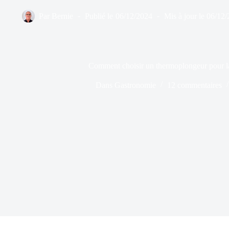
Par
Bernie
Publié le
06/12/2024
Mis à jour le
06/12/
Comment choisir un thermoplongeur pour la
Dans
Gastronomie
12 commentaires