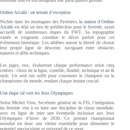
mondiale tout en encourageant une participation globale.
Ordino Arcalís : un terrain d’exception
Nichée dans les montagnes des Pyrénées,
la station d’Ordino
Arcalís
est déjà un lieu de prédilection pour le freeride, ayant
accueilli de nombreuses étapes du FWT. Sa topographie
variée et exigeante constitue le décor parfait pour cet
événement historique. Les athlètes auront la liberté de choisir
leur propre ligne de descente, naviguant entre obstacles
naturels et défis techniques.
Les juges, eux, évalueront chaque performance selon cinq
critères : choix de la ligne, contrôle, fluidité, technique et air &
style. Un seul run suffit pour couronner le champion ou la
championne du monde, rendant chaque instant crucial.
Une étape clé vers les Jeux Olympiques
Selon Michel Vion, Secrétaire général de la FIS, l’intégration
du freeride vise à en faire une discipline de classe mondiale,
avec en ligne de mire une éventuelle inclusion aux Jeux
Olympiques d’hiver de 2030. Ce premier championnat
mondial est donc une vitrine essentielle pour démontrer le
potentiel spectaculaire et universel de ce sport.