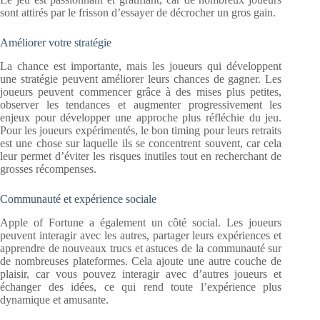
sont attirés par le frisson d’essayer de décrocher un gros gain.
Améliorer votre stratégie
La chance est importante, mais les joueurs qui développent
une stratégie peuvent améliorer leurs chances de gagner. Les
joueurs peuvent commencer grâce à des mises plus petites,
observer les tendances et augmenter progressivement les
enjeux pour développer une approche plus réfléchie du jeu.
Pour les joueurs expérimentés, le bon timing pour leurs retraits
est une chose sur laquelle ils se concentrent souvent, car cela
leur permet d’éviter les risques inutiles tout en recherchant de
grosses récompenses.
Communauté et expérience sociale
Apple of Fortune a également un côté social. Les joueurs
peuvent interagir avec les autres, partager leurs expériences et
apprendre de nouveaux trucs et astuces de la communauté sur
de nombreuses plateformes. Cela ajoute une autre couche de
plaisir, car vous pouvez interagir avec d’autres joueurs et
échanger des idées, ce qui rend toute l’expérience plus
dynamique et amusante.