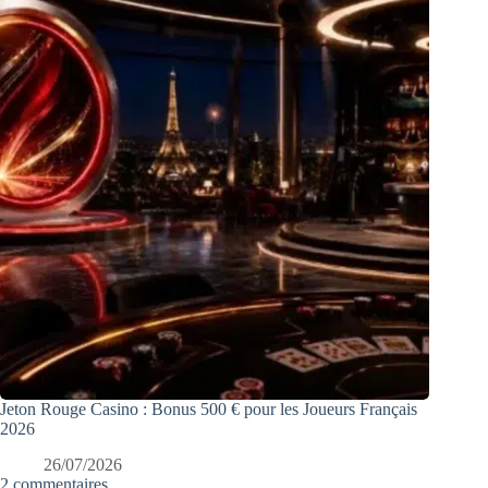
Jeton Rouge Casino : Bonus 500 € pour les Joueurs Français
2026
26/07/2026
2 commentaires