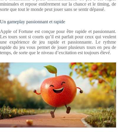
minimales et repose entièrement sur la chance et le timing, de
sorte que tout le monde peut jouer sans se sentir dépassé.
Un gameplay passionnant et rapide
Apple of Fortune est conçue pour être rapide et passionnant.
Les tours sont si courts qu’il est parfait pour ceux qui veulent
une expérience de jeu rapide et passionnante. Le rythme
rapide du jeu vous permet de jouer plusieurs tours en peu de
temps, de sorte que le niveau d’excitation est toujours élevé.