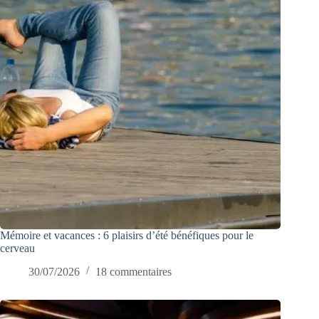
Mémoire et vacances : 6 plaisirs d’été bénéfiques pour le
cerveau
30/07/2026
18 commentaires