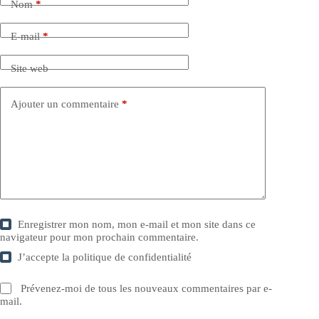
Nom
*
E-mail
*
Site web
Ajouter un commentaire
*
Enregistrer mon nom, mon e-mail et mon site dans ce
navigateur pour mon prochain commentaire.
J’accepte la
politique de confidentialité
Prévenez-moi de tous les nouveaux commentaires par e-
mail.