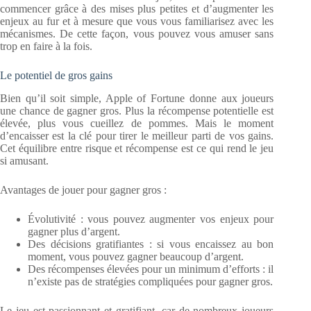
commencer grâce à des mises plus petites et d’augmenter les
enjeux au fur et à mesure que vous vous familiarisez avec les
mécanismes. De cette façon, vous pouvez vous amuser sans
trop en faire à la fois.
Le potentiel de gros gains
Bien qu’il soit simple, Apple of Fortune donne aux joueurs
une chance de gagner gros. Plus la récompense potentielle est
élevée, plus vous cueillez de pommes. Mais le moment
d’encaisser est la clé pour tirer le meilleur parti de vos gains.
Cet équilibre entre risque et récompense est ce qui rend le jeu
si amusant.
Avantages de jouer pour gagner gros :
Évolutivité : vous pouvez augmenter vos enjeux pour
gagner plus d’argent.
Des décisions gratifiantes : si vous encaissez au bon
moment, vous pouvez gagner beaucoup d’argent.
Des récompenses élevées pour un minimum d’efforts : il
n’existe pas de stratégies compliquées pour gagner gros.
Le jeu est passionnant et gratifiant, car de nombreux joueurs