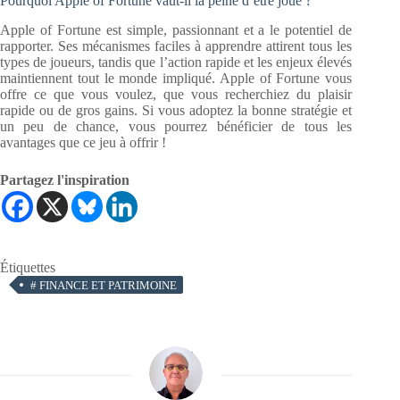
Pourquoi Apple of Fortune vaut-il la peine d’être joué ?
Apple of Fortune est simple, passionnant et a le potentiel de
rapporter. Ses mécanismes faciles à apprendre attirent tous les
types de joueurs, tandis que l’action rapide et les enjeux élevés
maintiennent tout le monde impliqué. Apple of Fortune vous
offre ce que vous voulez, que vous recherchiez du plaisir
rapide ou de gros gains. Si vous adoptez la bonne stratégie et
un peu de chance, vous pourrez bénéficier de tous les
avantages que ce jeu à offrir !
Partagez l'inspiration
Étiquettes
#
FINANCE ET PATRIMOINE