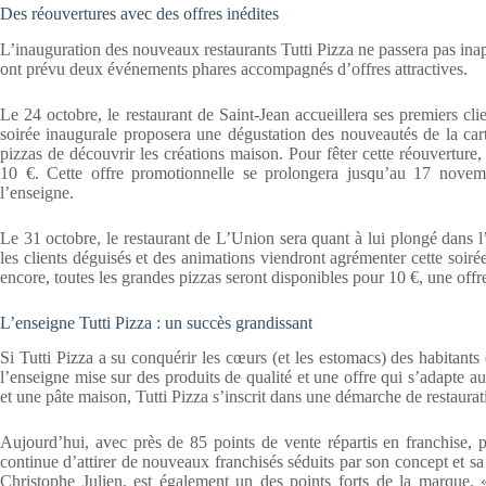
Des réouvertures avec des offres inédites
L’inauguration des nouveaux restaurants Tutti Pizza ne passera pas ina
ont prévu deux événements phares accompagnés d’offres attractives.
Le 24 octobre, le restaurant de Saint-Jean accueillera ses premiers cli
soirée inaugurale proposera une dégustation des nouveautés de la car
pizzas de découvrir les créations maison. Pour fêter cette réouverture
10 €. Cette offre promotionnelle se prolongera jusqu’au 17 novem
l’enseigne.
Le 31 octobre, le restaurant de L’Union sera quant à lui plongé dans 
les clients déguisés et des animations viendront agrémenter cette soiré
encore, toutes les grandes pizzas seront disponibles pour 10 €, une offre
L’enseigne Tutti Pizza : un succès grandissant
Si Tutti Pizza a su conquérir les cœurs (et les estomacs) des habitant
l’enseigne mise sur des produits de qualité et une offre qui s’adapte aux
et une pâte maison, Tutti Pizza s’inscrit dans une démarche de restaura
Aujourd’hui, avec près de 85 points de vente répartis en franchise, 
continue d’attirer de nouveaux franchisés séduits par son concept et
Christophe Julien, est également un des points forts de la marque. 