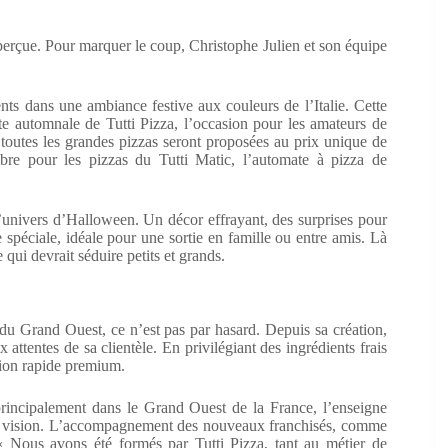
perçue. Pour marquer le coup, Christophe Julien et son équipe
ents dans une ambiance festive aux couleurs de l’Italie. Cette
te automnale de Tutti Pizza, l’occasion pour les amateurs de
, toutes les grandes pizzas seront proposées au prix unique de
bre pour les pizzas du Tutti Matic, l’automate à pizza de
l’univers d’Halloween. Un décor effrayant, des surprises pour
e spéciale, idéale pour une sortie en famille ou entre amis. Là
 qui devrait séduire petits et grands.
s du Grand Ouest, ce n’est pas par hasard. Depuis sa création,
 attentes de sa clientèle. En privilégiant des ingrédients frais
tion rapide premium.
principalement dans le Grand Ouest de la France, l’enseigne
 sa vision. L’accompagnement des nouveaux franchisés, comme
« Nous avons été formés par Tutti Pizza, tant au métier de