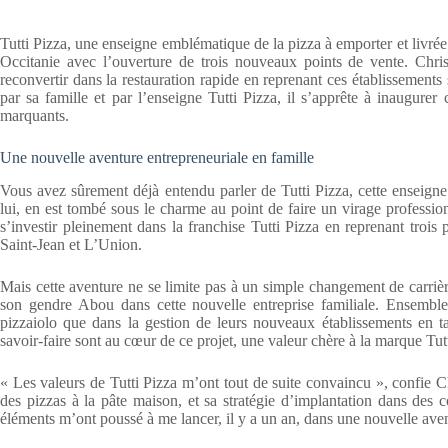
Tutti Pizza, une enseigne emblématique de la pizza à emporter et livré
Occitanie avec l’ouverture de trois nouveaux points de vente. Christ
reconvertir dans la restauration rapide en reprenant ces établissemen
par sa famille et par l’enseigne Tutti Pizza, il s’apprête à inaugurer
marquants.
Une nouvelle aventure entrepreneuriale en famille
Vous avez sûrement déjà entendu parler de Tutti Pizza, cette enseign
lui, en est tombé sous le charme au point de faire un virage profession
s’investir pleinement dans la franchise Tutti Pizza en reprenant tro
Saint-Jean et L’Union.
Mais cette aventure ne se limite pas à un simple changement de carrièr
son gendre Abou dans cette nouvelle entreprise familiale. Ensemble, 
pizzaiolo que dans la gestion de leurs nouveaux établissements en tan
savoir-faire sont au cœur de ce projet, une valeur chère à la marque Tutt
« Les valeurs de Tutti Pizza m’ont tout de suite convaincu », confie C
des pizzas à la pâte maison, et sa stratégie d’implantation dans des
éléments m’ont poussé à me lancer, il y a un an, dans une nouvelle av