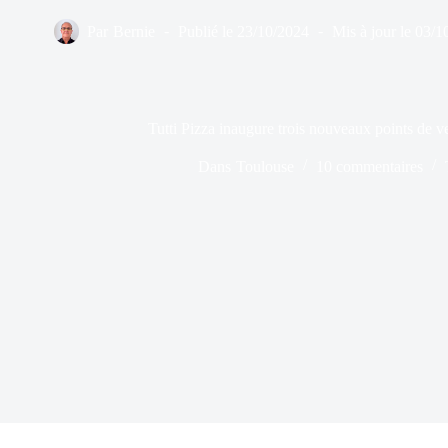
Par
Bernie
Publié le
23/10/2024
Mis à jour le
03/1
Tutti Pizza inaugure trois nouveaux points de 
Dans
Toulouse
10 commentaires