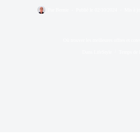
Par
Bernie
Publié le
02/10/2024
Mis à jo
Où trouver les meilleures offres et cote
Dans
LifeStyle
Temps de l