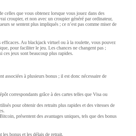
s de celles que vous obtenez lorsque vous jouez dans des
rai croupier, et non avec un croupier généré par ordinateur,
joueurs se sentent plus impliqués ; ce n’est pas comme miser de
 efficaces. Au blackjack virtuel ou à la roulette, vous pouvez
que, pour faciliter le jeu. Les chances ne changent pas ;
i ces jeux sont beaucoup plus rapides.
nt associées à plusieurs bonus ; il est donc nécessaire de
dépôt correspondants grâce à des cartes telles que Visa ou
lisés pour obtenir des retraits plus rapides et des vitesses de
es.
itcoin, présentent des avantages uniques, tels que des bonus
es bonus et les délais de retrait.