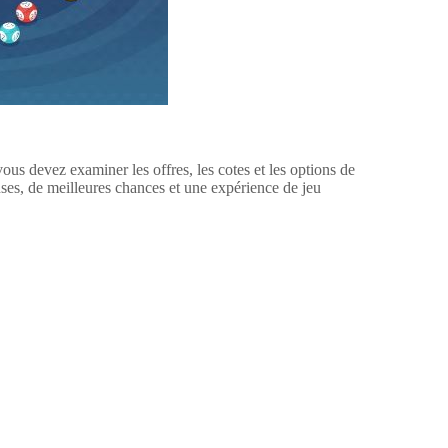
vous devez examiner les offres, les cotes et les options de
es, de meilleures chances et une expérience de jeu