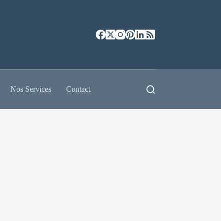
Nos Services
Contact