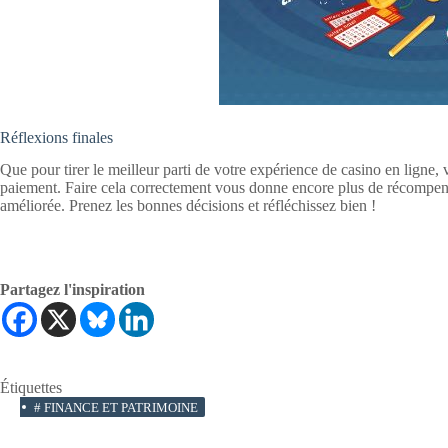
Réflexions finales
Que pour tirer le meilleur parti de votre expérience de casino en ligne, 
paiement. Faire cela correctement vous donne encore plus de récompens
améliorée. Prenez les bonnes décisions et réfléchissez bien !
Partagez l'inspiration
Étiquettes
#
FINANCE ET PATRIMOINE