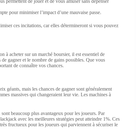
vous permettent de jouer et de vous amuser sans dépenser
ompte pour minimiser l’impact d’une mauvaise passe.
miser ces incitations, car elles détermineront si vous pouvez
n à acheter sur un marché boursier, il est essentiel de
es de gagner et le nombre de gains possibles. Que vous
portant de connaître vos chances.
prix géants, mais les chances de gagner sont généralement
ommes massives qui changeraient leur vie. Les machines à
 qui sont beaucoup plus avantageux pour les joueurs. Par
ackjack avec les meilleures stratégies peut atteindre 1%. Ces
rès fructueux pour les joueurs qui parviennent à sécuriser le