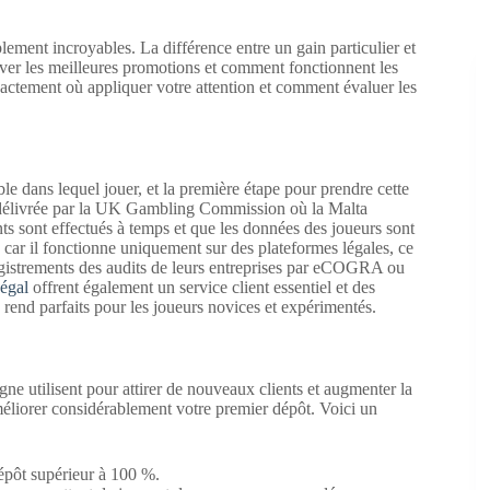
lement incroyables. La différence entre un gain particulier et
ouver les meilleures promotions et comment fonctionnent les
actement où appliquer votre attention et comment évaluer les
ble dans lequel jouer, et la première étape pour prendre cette
nce délivrée par la UK Gambling Commission où la Malta
ts sont effectués à temps et que les données des joueurs sont
 car il fonctionne uniquement sur des plateformes légales, ce
registrements des audits de leurs entreprises par eCOGRA ou
égal
offrent également un service client essentiel et des
s rend parfaits pour les joueurs novices et expérimentés.
igne utilisent pour attirer de nouveaux clients et augmenter la
 améliorer considérablement votre premier dépôt. Voici un
pôt supérieur à 100 %.