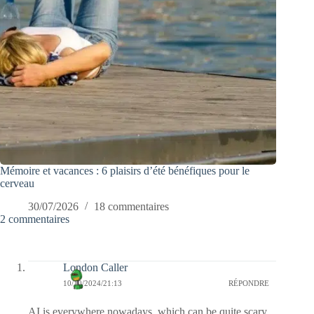
Mémoire et vacances : 6 plaisirs d’été bénéfiques pour le
cerveau
30/07/2026
18 commentaires
2 commentaires
London Caller
10/10/2024/21:13
RÉPONDRE
AI is everywhere nowadays, which can be quite scary.