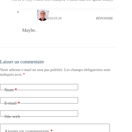
Bernie
11/10/2024/19:20
RÉPONDRE
Maybe.
Laisser un commentaire
Votre adresse e-mail ne sera pas publiée.
Les champs obligatoires sont
indiqués avec
*
Nom
*
E-mail
*
Site web
Ajouter un commentaire
*