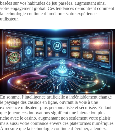
basées sur vos habitudes de jeu passées, augmentant ainsi
votre engagement global. Ces tendances démontrent comment
la technologie continue d’améliorer votre expérience
utilisateur.
En somme, l’intelligence artificielle a indéniablement changé
le paysage des casinos en ligne, ouvrant la voie à une
expérience utilisateur plus personnalisée et sécurisée. En tant
que joueur, ces innovations signifient une interaction plus
riche avec le casino, augmentant non seulement votre plaisir
mais aussi votre confiance envers ces plateformes numériques.
À mesure que la technologie continue d’évoluer, attendez-