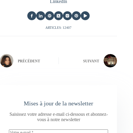
LinkedIn
ARTICLES: 12407
PRÉCÉDENT
SUIVANT
Mises à jour de la newsletter
Saisissez votre adresse e-mail ci-dessous et abonnez-
vous à notre newsletter