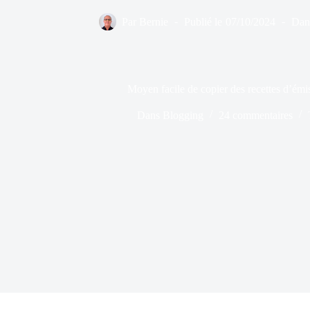
Par
Bernie
Publié le
07/10/2024
Dan
Moyen facile de copier des recettes d’émis
Dans
Blogging
24 commentaires