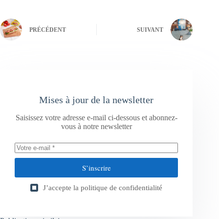
PRÉCÉDENT
SUIVANT
Mises à jour de la newsletter
Saisissez votre adresse e-mail ci-dessous et abonnez-
vous à notre newsletter
S’inscrire
J’accepte la
politique de confidentialité