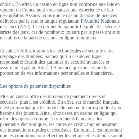
choisir. En effet, un casino en ligne non-conforme aux lois en
vigueur en France peut vous causer une expérience de jeu
désagréable. Assurez-vous que le casino dispose de licences
délivrées par le seul et unique régulateur,
l’Autorité Nationale
des Jeux
(ANJ). Cela permet de garantir l’équité et la sécurité
stricte des jeux, car de nombreux joueurs par le passé ont subi
des abus de la part de casinos en ligne frauduleux.
Ensuite, vérifiez toujours les technologies de sécurité et de
cryptage des données. Sachez qu’un casino en ligne
responsable fournit des garanties de sécurité avancées et
assure un cryptage SSL/TLS avancé qui vous assure la
protection de vos informations personnelles et financières.
Les options de paiement disponibles
Plus un casino offre des moyens de paiement divers et
sécurisés, plus il est crédible. En effet, sur le marché français,
il est primordial que les modes de paiement correspondent aux
besoins des joueurs. Ainsi, choisissez un casino en ligne qui
offre des options comme les virements bancaires, les
paiements électroniques, les cartes de crédit, tout en assurant
des transactions rapides et sécurisées. En outre, il est important
que les conditions pour effectuer les retraits et les dépôts soient