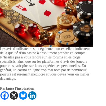
Les avis d’utilisateurs sont également un excellent indicateur
de la qualité d’un casino à absolument prendre en compte.
N’hésitez pas à vous rendre sur les forums et les blogs
spécialisés, ainsi que sur les plateformes d’avis des joueurs
pour en savoir plus sur leurs expériences personnelles. En
général, un casino en ligne trop mal noté par de nombreux
joueurs est sûrement médiocre et vous devez vous en méfier
davantage.
Partagez l'inspiration