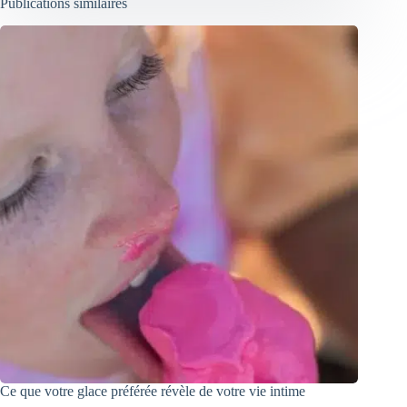
Publications similaires
Ce que votre glace préférée révèle de votre vie intime