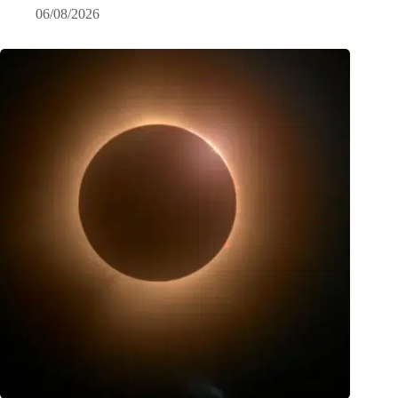
06/08/2026