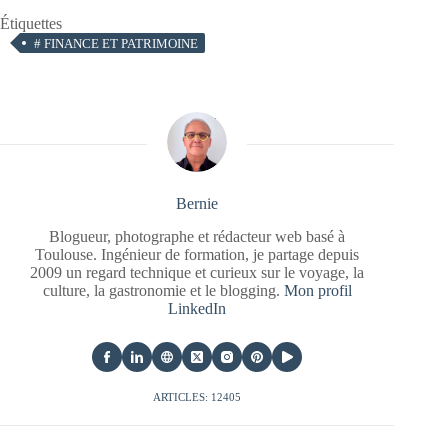
Étiquettes
#
FINANCE ET PATRIMOINE
Bernie
Blogueur, photographe et rédacteur web basé à
Toulouse. Ingénieur de formation, je partage depuis
2009 un regard technique et curieux sur le voyage, la
culture, la gastronomie et le blogging.
Mon profil
LinkedIn
ARTICLES: 12405