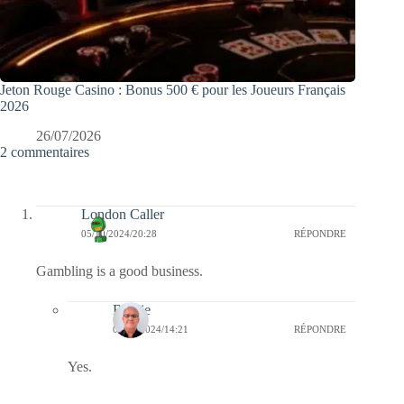
Jeton Rouge Casino : Bonus 500 € pour les Joueurs Français
2026
26/07/2026
2 commentaires
London Caller
05/10/2024/20:28
RÉPONDRE
Gambling is a good business.
Bernie
06/10/2024/14:21
RÉPONDRE
Yes.