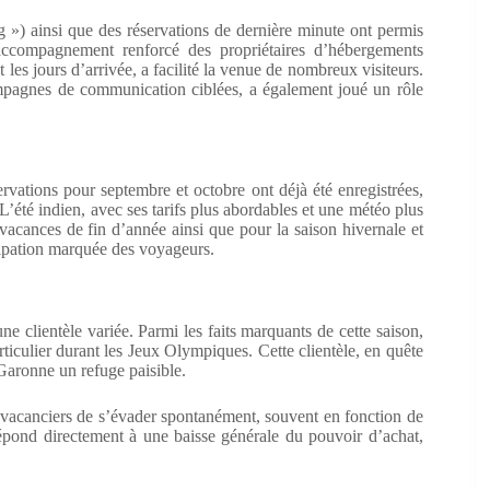
g ») ainsi que des réservations de dernière minute ont permis
 accompagnement renforcé des propriétaires d’hébergements
et les jours d’arrivée, a facilité la venue de nombreux visiteurs.
ampagnes de communication ciblées, a également joué un rôle
rvations pour septembre et octobre ont déjà été enregistrées,
 L’été indien, avec ses tarifs plus abordables et une météo plus
s vacances de fin d’année ainsi que pour la saison hivernale et
cipation marquée des voyageurs.
une clientèle variée. Parmi les faits marquants de cette saison,
rticulier durant les Jeux Olympiques. Cette clientèle, en quête
-Garonne un refuge paisible.
x vacanciers de s’évader spontanément, souvent en fonction de
 répond directement à une baisse générale du pouvoir d’achat,