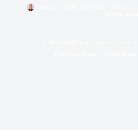
Par
Bernie
Publié le
30/08/2024
Mis à jour le
14 commentaire
Un Été Contrasté en Haute-Garonne : Retour sur 
Dans
France
,
Voyage
14 commentaires