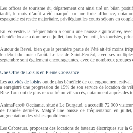
Les offices de tourisme du département ont ainsi tiré un bilan posit
tardif, le mois d’août a été marqué par une forte affluence, notamm
espagnole est restée majoritaire, privilégiant les courts séjours en coupl
En Volvestre, la fréquentation a connu une hausse significative, av
clientèle locale a dominé en juillet, tandis qu’en août, les touristes, prin
Autour de Revel, bien que la première partie de l’été ait été moins fréq
le début du mois d’août. Le lac de Saint-Ferréol, avec ses multiples 
septembre sont également encourageantes, avec de nombreux groupes et
Une Offre de Loisirs en Pleine Croissance
Les
activités de loisirs
ont de plus bénéficié de cet engouement estival. 
a enregistré une progression de 15% de son service de location de vél
Bike Tour ont de plus rencontré un vif succès, notamment auprès des to
AnimaParc® Occitanie, situé à Le Burgaud, a accueilli 72 000 visiteurs e
de l’année dernière. Malgré une baisse de fréquentation en juill
augmentation des visites quotidiennes.
Les Caboteurs, proposant des locations de bateaux électriques sur la G