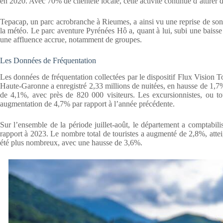
en 2020. Avec 70% de clientèle locale, cette activité continue d’attire
Tepacap, un parc acrobranche à Rieumes, a ainsi vu une reprise de son ac
la météo. Le parc aventure Pyrénées Hô a, quant à lui, subi une baisse d
une affluence accrue, notamment de groupes.
Les Données de Fréquentation
Les données de fréquentation collectées par le dispositif Flux Vision
Haute-Garonne a enregistré 2,33 millions de nuitées, en hausse de 1,7
de 4,1%, avec près de 820 000 visiteurs. Les excursionnistes, ou to
augmentation de 4,7% par rapport à l’année précédente.
Sur l’ensemble de la période juillet-août, le département a comptabil
rapport à 2023. Le nombre total de touristes a augmenté de 2,8%, atteig
été plus nombreux, avec une hausse de 3,6%.