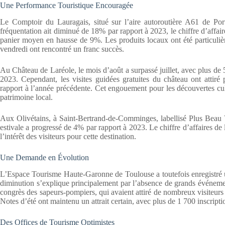
Une Performance Touristique Encouragée
Le Comptoir du Lauragais, situé sur l’aire autoroutière A61 de Por
fréquentation ait diminué de 18% par rapport à 2023, le chiffre d’aff
panier moyen en hausse de 9%. Les produits locaux ont été particulièr
vendredi ont rencontré un franc succès.
Au Château de Laréole, le mois d’août a surpassé juillet, avec plus de 5
2023. Cependant, les visites guidées gratuites du château ont attir
rapport à l’année précédente. Cet engouement pour les découvertes cu
patrimoine local.
Aux Olivétains, à Saint-Bertrand-de-Comminges, labellisé Plus Beau V
estivale a progressé de 4% par rapport à 2023. Le chiffre d’affaires d
l’intérêt des visiteurs pour cette destination.
Une Demande en Évolution
L’Espace Tourisme Haute-Garonne de Toulouse a toutefois enregistré u
diminution s’explique principalement par l’absence de grands événem
congrès des sapeurs-pompiers, qui avaient attiré de nombreux visiteurs
Notes d’été ont maintenu un attrait certain, avec plus de 1 700 inscriptio
Des Offices de Tourisme Optimistes