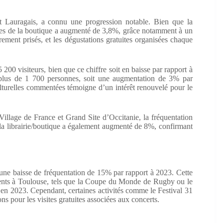
t Lauragais, a connu une progression notable. Bien que la
aires de la boutique a augmenté de 3,8%, grâce notamment à un
ement prisés, et les dégustations gratuites organisées chaque
 200 visiteurs, bien que ce chiffre soit en baisse par rapport à
é plus de 1 700 personnes, soit une augmentation de 3% par
lturelles commentées témoigne d’un intérêt renouvelé pour le
illage de France et Grand Site d’Occitanie, la fréquentation
e la librairie/boutique a également augmenté de 8%, confirmant
ne baisse de fréquentation de 15% par rapport à 2023. Cette
ents à Toulouse, tels que la Coupe du Monde de Rugby ou le
 en 2023. Cependant, certaines activités comme le Festival 31
ns pour les visites gratuites associées aux concerts.