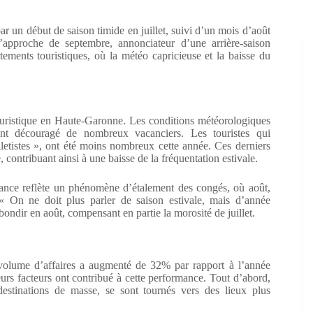
 un début de saison timide en juillet, suivi d’un mois d’août
approche de septembre, annonciateur d’une arrière-saison
ments touristiques, où la météo capricieuse et la baisse du
touristique en Haute-Garonne. Les conditions météorologiques
nt découragé de nombreux vacanciers. Les touristes qui
illetistes », ont été moins nombreux cette année. Ces derniers
 contribuant ainsi à une baisse de la fréquentation estivale.
dance reflète un phénomène d’étalement des congés, où août,
 « On ne doit plus parler de saison estivale, mais d’année
ebondir en août, compensant en partie la morosité de juillet.
e volume d’affaires a augmenté de 32% par rapport à l’année
eurs facteurs ont contribué à cette performance. Tout d’abord,
estinations de masse, se sont tournés vers des lieux plus