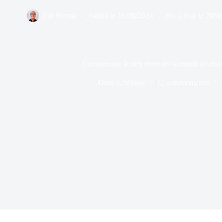
Par
Bernie
Publié le
15/08/2024
Mis à jour le
20/0
Comprendre le lien entre un sommeil de qual
Dans
LifeStyle
12 commentaires