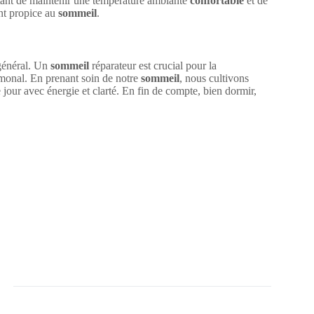
rtant de maintenir une température ambiante
confortable
et de
nt propice au
sommeil
.
 général. Un
sommeil
réparateur est crucial pour la
rmonal. En prenant soin de notre
sommeil
, nous cultivons
 jour avec énergie et clarté. En fin de compte, bien dormir,