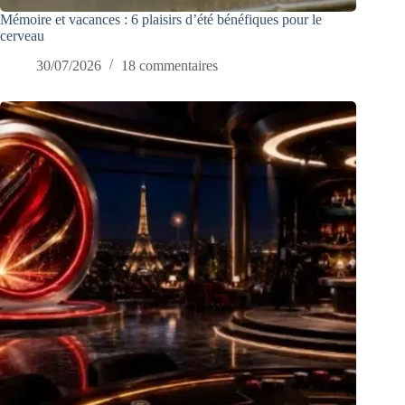
Mémoire et vacances : 6 plaisirs d’été bénéfiques pour le
cerveau
30/07/2026
18 commentaires