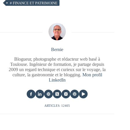
#
FINANCE ET PATRIMOINE
Bernie
Blogueur, photographe et rédacteur web basé à
Toulouse. Ingénieur de formation, je partage depuis
2009 un regard technique et curieux sur le voyage, la
culture, la gastronomie et le blogging.
Mon profil
LinkedIn
ARTICLES: 12405