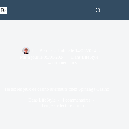
Passer
au
contenu
Par
Bernie
Publié le
14/05/2024
Mis à jour le
05/06/2024
Dans
LifeStyle
4 commentaires
Testez les jeux de casino alternatifs chez Spinanga Casino
Dans
LifeStyle
4 commentaires
Temps de lecture
3 min