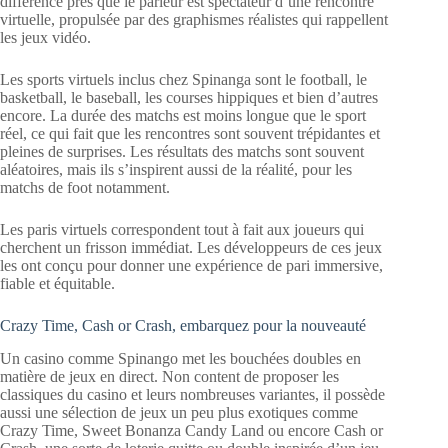
différence près que le parieur est spectateur d’une rencontre
virtuelle, propulsée par des graphismes réalistes qui rappellent
les jeux vidéo.
Les sports virtuels inclus chez Spinanga sont le football, le
basketball, le baseball, les courses hippiques et bien d’autres
encore. La durée des matchs est moins longue que le sport
réel, ce qui fait que les rencontres sont souvent trépidantes et
pleines de surprises. Les résultats des matchs sont souvent
aléatoires, mais ils s’inspirent aussi de la réalité, pour les
matchs de foot notamment.
Les paris virtuels correspondent tout à fait aux joueurs qui
cherchent un frisson immédiat. Les développeurs de ces jeux
les ont conçu pour donner une expérience de pari immersive,
fiable et équitable.
Crazy Time, Cash or Crash, embarquez pour la nouveauté
Un casino comme Spinango met les bouchées doubles en
matière de jeux en direct. Non content de proposer les
classiques du casino et leurs nombreuses variantes, il possède
aussi une sélection de jeux un peu plus exotiques comme
Crazy Time, Sweet Bonanza Candy Land ou encore Cash or