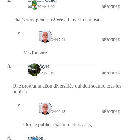
06/05/2024/18:00
RÉPONDRE
That’s very generous! We all love free music.
Bernie
07/05/2024/17:01
RÉPONDRE
Yes for sure.
giselefayet
05/05/2024/20:10
RÉPONDRE
Une programmation diversifiée qui doit séduire tous les
publics.
Bernie
06/05/2024/09:15
RÉPONDRE
Oui, le public sera au rendez-vous;
trublion