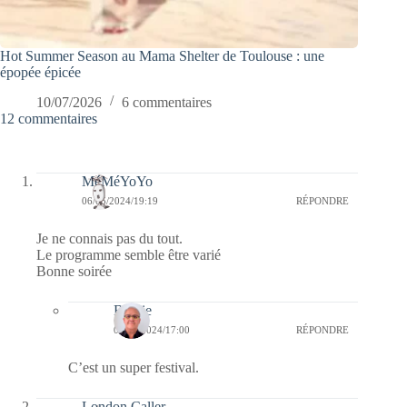
Hot Summer Season au Mama Shelter de Toulouse : une
épopée épicée
10/07/2026
6 commentaires
12 commentaires
MéMéYoYo
06/05/2024/19:19
RÉPONDRE
Je ne connais pas du tout.
Le programme semble être varié
Bonne soirée
Bernie
07/05/2024/17:00
RÉPONDRE
C’est un super festival.
London Caller