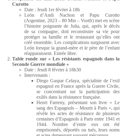
Curotto
Date : Jeudi 1er février à 18h
León d’Andi Nachon et Papu Curotto
(Argentine, 2023 – 80 Min – Vostfr) met en scène
l’histoire poignante de Julia, qui, après le décès
de sa compagne, doit reconstruire sa vie pour
protéger sa famille et le restaurant qu’elles ont
créé ensemble. Les complications surgissent avec
León lorsque la grand-mère et le père de l’enfant
réapparaissent. Entrée libre.
Table ronde sur « Les résistants espagnols dans la
Seconde Guerre mondiale »
Date : Jeudi 8 février à 18h30
Intervenants :
Diego Gaspar Celaya, spécialiste de l’exil
espagnol en France après la Guerre Civile,
se concentrant sur la participation des
exilés dans la résistance française.
Henri Farreny, présentant son livre « Le
sang des Espagnols – Mourir à Paris », qui
révèle les actes de résistance de plusieurs
centaines d’Espagnols à Paris entre 1941 et
1944. Nombre d’entre eux ont été
emprisonnés, déportés ou tués, leurs noms
et actes demeurant souvent méconnus.