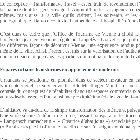
Le concept de « Transformative Travel » est en train de révolutionner
la manière dont les gens voyagent. Aujourd’hui, les voyageurs reche
mêmes, mais aussi à la ville qu’ils visitent. Les souvenirs et les
photographique. Dans ce contexte, l’authenticité et l’hospitalité d’une d
C’est dans ce cadre que l’Office de Tourisme de Vienne a choisi le
lumière les quartiers viennois, également appelés « Grätzel », qui pulse
les différentes façons de découvrir Vienne, une expérience rendue p
même de la ville. Ainsi, l’accent est mis sur la valorisation de l’authent
une immersion unique dans les quartiers qui font battre le cœur de la vil
Espaces urbains transformés en appartements modernes
Urbanauts se positionne en pionnier dans ce secteur novateur en tra
Karmeliterviertel, le Servitenviertel et le Meidlinger Markt – en un
centrale du concept est de réhabiliter d’anciens espaces commerciaux a
au rez-de-chaussée, offrant ainsi une proximité immédiate avec le tissu 
L’initiative va au-delà de la simple transformation des intérieurs, puisqu
baie vitrée sépare l’intérieur de la rue, laissant transparaître les tr
« Lampenschirmmacherin » (« Créatrice d’abat-jours ») est éclairé par d
(« Buralistes »), le lit offre une vue directe sur l’enseigne emblématiqu
Des espaces tels que l’ancienne agence de voyage ont été métamorphos