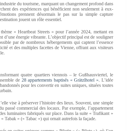
 l’industrie du tourisme, marquant un changement profond dans
rchent des expériences qui bénéficient non seulement à eux-
 émotions prennent désormais le pas sur la simple capture
estination jouent un rôle essentiel.
 thème « Heartbeat Streets » pour l’année 2024, mettant en
nt d’une énergie vibrante. L’objectif principal est de souligner
ossible par de nombreux hébergements qui captent l’essence
icité et des multiples facettes de Vienne, offrant aux visiteurs
le.
nsformant quatre quartiers viennois – le Gußhausviertel, le
 ensemble de
28 appartements baptisés « Grätzlhotel »
. L’idée
bandonnés pour les convertir en suites uniques, situées toutes
urbain.
’elle vise à préserver l’histoire des lieux. Souvent, une simple
aces du passé commercial des locaux. Par exemple, l’appartement
es luminaires fabriqués sur place. Dans la suite « Trafikant »
e « Tabak » (« Tabac ») qui ornait autrefois la façade.
és en suites uniques comme « Pilotin » (« Pilote »), où l’on