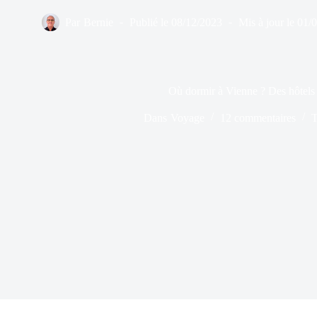
Par
Bernie
Publié le
08/12/2023
Mis à jour le
01/
Où dormir à Vienne ? Des hôtels 
Dans
Voyage
12 commentaires
T