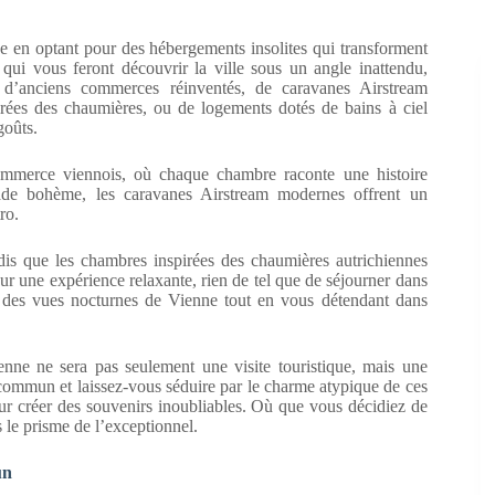
e en optant pour des hébergements insolites qui transforment
ui vous feront découvrir la ville sous un angle inattendu,
d’anciens commerces réinventés, de caravanes Airstream
irées des chaumières, ou de logements dotés de bains à ciel
goûts.
mmerce viennois, où chaque chambre raconte une histoire
pade bohème, les caravanes Airstream modernes offrent un
ro.
ndis que les chambres inspirées des chaumières autrichiennes
ur une expérience relaxante, rien de tel que de séjourner dans
r des vues nocturnes de Vienne tout en vous détendant dans
enne ne sera pas seulement une visite touristique, mais une
 commun et laissez-vous séduire par le charme atypique de ces
 pour créer des souvenirs inoubliables. Où que vous décidiez de
 le prisme de l’exceptionnel.
un