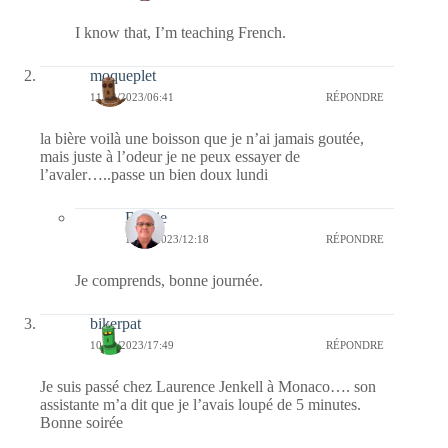
I know that, I’m teaching French.
moqueplet
11/12/2023/06:41
RÉPONDRE
la bière voilà une boisson que je n’ai jamais goutée,
mais juste à l’odeur je ne peux essayer de
l’avaler…..passe un bien doux lundi
Bernie
11/12/2023/12:18
RÉPONDRE
Je comprends, bonne journée.
bikerpat
10/12/2023/17:49
RÉPONDRE
Je suis passé chez Laurence Jenkell à Monaco…. son
assistante m’a dit que je l’avais loupé de 5 minutes.
Bonne soirée