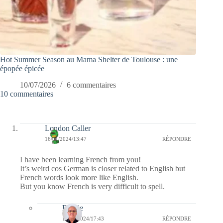
Hot Summer Season au Mama Shelter de Toulouse : une
épopée épicée
10/07/2026
6 commentaires
10 commentaires
London Caller
16/01/2024/13:47
RÉPONDRE
I have been learning French from you!
It’s weird cos German is closer related to English but
French words look more like English.
But you know French is very difficult to spell.
Bernie
16/01/2024/17:43
RÉPONDRE