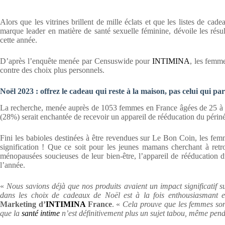
Alors que les vitrines brillent de mille éclats et que les listes de 
marque leader en matière de santé sexuelle féminine, dévoile les résul
cette année.
D’après l’enquête menée par Censuswide pour
INTIMINA
, les femme
contre des choix plus personnels.
Noël 2023 : offrez le cadeau qui reste à la maison, pas celui qui part
La recherche, menée auprès de 1053 femmes en France âgées de 25 à 55
(28%) serait enchantée de recevoir un appareil de rééducation du pér
Fini les babioles destinées à être revendues sur Le Bon Coin, les femm
signification ! Que ce soit pour les jeunes mamans cherchant à ret
ménopausées soucieuses de leur bien-être, l’appareil de rééducation d
l’année.
«
Nous savions déjà que nos produits avaient un impact significatif su
dans les choix de cadeaux de Noël est à la fois enthousiasmant et
Marketing d’
INTIMINA
France
. «
Cela prouve que les femmes sont 
que la
santé intime
n’est définitivement plus un sujet tabou, même penda