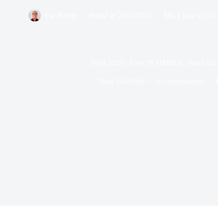
Par
Bernie
Publié le
29/11/2023
Mis à jour le
03/1
Noël 2023 : Avec INTIMINA, évitez la c
Dans
LifeStyle
4 commentaires
T