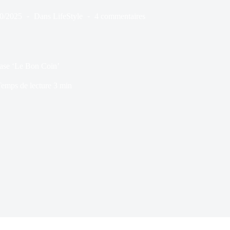
0/2025
Dans
LifeStyle
4 commentaires
ase ‘Le Bon Coin’
emps de lecture
3 min