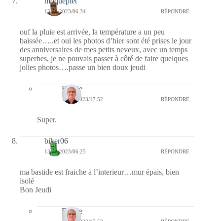
moqueplet
13/07/2023/06:34
RÉPONDRE
ouf la pluie est arrivée, la température a un peu
baissée…..et oui les photos d’hier sont été prises le jour
des anniversaires de mes petits neveux, avec un temps
superbes, je ne pouvais passer à côté de faire quelques
jolies photos….passe un bien doux jeudi
Bernie
13/07/2023/17:52
RÉPONDRE
Super.
biker06
13/07/2023/06:25
RÉPONDRE
ma bastide est fraiche à l’interieur…mur épais, bien
isolé
Bon Jeudi
Bernie