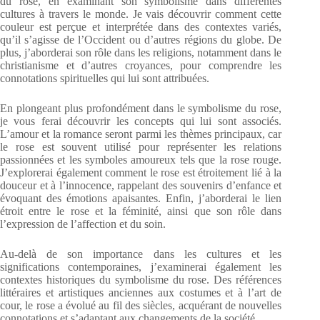
du rose, en examinant son symbolisme dans différentes
cultures à travers le monde. Je vais découvrir comment cette
couleur est perçue et interprétée dans des contextes variés,
qu’il s’agisse de l’Occident ou d’autres régions du globe. De
plus, j’aborderai son rôle dans les religions, notamment dans le
christianisme et d’autres croyances, pour comprendre les
connotations spirituelles qui lui sont attribuées.
En plongeant plus profondément dans le symbolisme du rose,
je vous ferai découvrir les concepts qui lui sont associés.
L’amour et la romance seront parmi les thèmes principaux, car
le rose est souvent utilisé pour représenter les relations
passionnées et les symboles amoureux tels que la rose rouge.
J’explorerai également comment le rose est étroitement lié à la
douceur et à l’innocence, rappelant des souvenirs d’enfance et
évoquant des émotions apaisantes. Enfin, j’aborderai le lien
étroit entre le rose et la féminité, ainsi que son rôle dans
l’expression de l’affection et du soin.
Au-delà de son importance dans les cultures et les
significations contemporaines, j’examinerai également les
contextes historiques du symbolisme du rose. Des références
littéraires et artistiques anciennes aux costumes et à l’art de
cour, le rose a évolué au fil des siècles, acquérant de nouvelles
connotations et s’adaptant aux changements de la société.