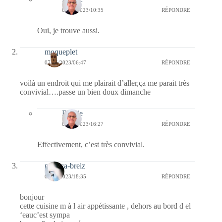
08/05/2023/10:35
RÉPONDRE
Oui, je trouve aussi.
moqueplet
07/05/2023/06:47
RÉPONDRE
voilà un endroit qui me plairait d’aller,ça me parait très
convivial….passe un bien doux dimanche
Bernie
07/05/2023/16:27
RÉPONDRE
Effectivement, c’est très convivial.
monica-breiz
06/05/2023/18:35
RÉPONDRE
bonjour
cette cuisine m à l air appétissante , dehors au bord d el
‘eauc’est sympa