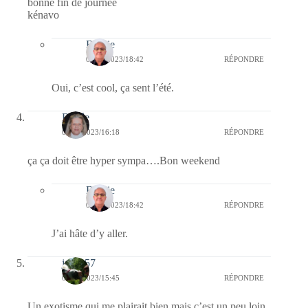
bonne fin de journée
kénavo
Bernie
06/05/2023/18:42
RÉPONDRE
Oui, c’est cool, ça sent l’été.
Renée
06/05/2023/16:18
RÉPONDRE
ça ça doit être hyper sympa….Bon weekend
Bernie
06/05/2023/18:42
RÉPONDRE
J’ai hâte d’y aller.
jazzy57
06/05/2023/15:45
RÉPONDRE
Un exotisme qui me plairait bien mais c’est un peu loin ,