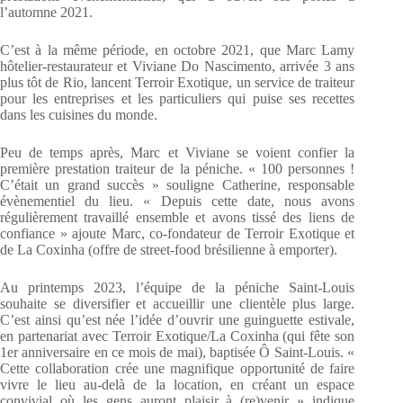
l’automne 2021.
C’est à la même période, en octobre 2021, que Marc Lamy
hôtelier-restaurateur et Viviane Do Nascimento, arrivée 3 ans
plus tôt de Rio, lancent Terroir Exotique, un service de traiteur
pour les entreprises et les particuliers qui puise ses recettes
dans les cuisines du monde.
Peu de temps après, Marc et Viviane se voient confier la
première prestation traiteur de la péniche. « 100 personnes !
C’était un grand succès » souligne Catherine, responsable
évènementiel du lieu. « Depuis cette date, nous avons
régulièrement travaillé ensemble et avons tissé des liens de
confiance » ajoute Marc, co-fondateur de Terroir Exotique et
de La Coxinha (offre de street-food brésilienne à emporter).
Au printemps 2023, l’équipe de la péniche Saint-Louis
souhaite se diversifier et accueillir une clientèle plus large.
C’est ainsi qu’est née l’idée d’ouvrir une guinguette estivale,
en partenariat avec Terroir Exotique/La Coxinha (qui fête son
1er anniversaire en ce mois de mai), baptisée Ô Saint-Louis. «
Cette collaboration crée une magnifique opportunité de faire
vivre le lieu au-delà de la location, en créant un espace
convivial où les gens auront plaisir à (re)venir » indique