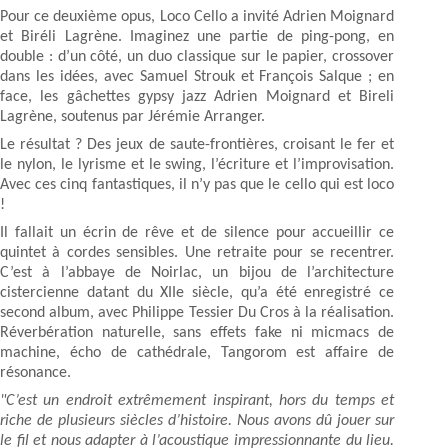
Pour ce deuxième opus, Loco Cello a invité Adrien Moignard
et Biréli Lagrène. Imaginez une partie de ping-pong, en
double : d’un côté, un duo classique sur le papier, crossover
dans les idées, avec Samuel Strouk et François Salque ; en
face, les gâchettes gypsy jazz Adrien Moignard et Bireli
Lagrène, soutenus par Jérémie Arranger.
Le résultat ? Des jeux de saute-frontières, croisant le fer et
le nylon, le lyrisme et le swing, l’écriture et l’improvisation.
Avec ces cinq fantastiques, il n’y pas que le cello qui est loco
!
Il fallait un écrin de rêve et de silence pour accueillir ce
quintet à cordes sensibles. Une retraite pour se recentrer.
C’est à l’abbaye de Noirlac, un bijou de l’architecture
cistercienne datant du XIIe siècle, qu’a été enregistré ce
second album, avec Philippe Tessier Du Cros à la réalisation.
Réverbération naturelle, sans effets fake ni micmacs de
machine, écho de cathédrale, Tangorom est affaire de
résonance.
"C’est un endroit extrêmement inspirant, hors du temps et
riche de plusieurs siècles d’histoire. Nous avons dû jouer sur
le fil et nous adapter à l’acoustique impressionnante du lieu.