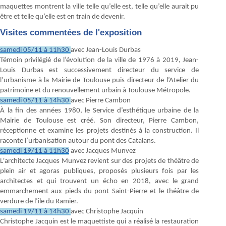
maquettes montrent la ville telle qu’elle est, telle qu’elle aurait pu
être et telle qu’elle est en train de devenir.
Visites commentées de l'exposition
samedi 05/11 à 11h30
avec Jean-Louis Durbas
Témoin privilégié de l’évolution de la ville de 1976 à 2019, Jean-
Louis Durbas est successivement directeur du service de
l’urbanisme à la Mairie de Toulouse puis directeur de l’Atelier du
patrimoine et du renouvellement urbain à Toulouse Métropole.
samedi 05/11 à 14h30
avec Pierre Cambon
À la fin des années 1980, le Service d’esthétique urbaine de la
Mairie de Toulouse est créé. Son directeur, Pierre Cambon,
réceptionne et examine les projets destinés à la construction. Il
raconte l’urbanisation autour du pont des Catalans.
samedi 19/11 à 11h30
avec Jacques Munvez
L'architecte Jacques Munvez revient sur des projets de théâtre de
plein air et agoras publiques, proposés plusieurs fois par les
architectes et qui trouvent un écho en 2018, avec le grand
emmarchement aux pieds du pont Saint-Pierre et le théâtre de
verdure de l’île du Ramier.
samedi 19/11 à 14h30
avec Christophe Jacquin
Christophe Jacquin est le maquettiste qui a réalisé la restauration