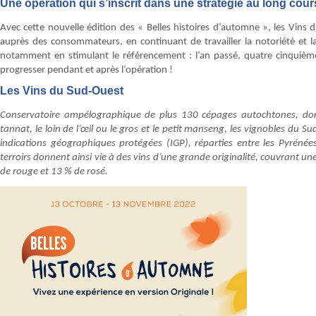
Une opération qui s’inscrit dans une stratégie au long cour
Avec cette nouvelle édition des « Belles histoires d’automne », les Vins 
auprès des consommateurs, en continuant de travailler la notoriété et la
notamment en stimulant le référencement : l’an passé, quatre cinquièmes
progresser pendant et après l’opération !
Les Vins du Sud-Ouest
Conservatoire ampélographique de plus 130 cépages autochtones, dont l
tannat, le loin de l’œil ou le gros et le petit manseng, les vignobles du 
indications géographiques protégées (IGP), réparties entre les Pyrénées
terroirs donnent ainsi vie à des vins d’une grande originalité, couvrant u
de rouge et 13 % de rosé.