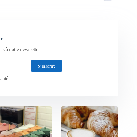
er
us à notre newsletter
S’inscrire
alité