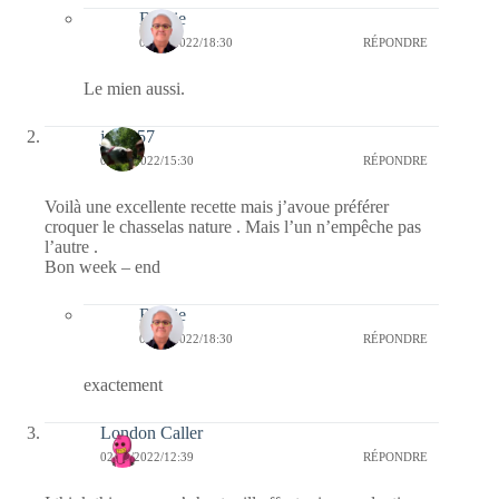
Bernie
05/09/2022/18:30
RÉPONDRE
Le mien aussi.
jazzy57
02/09/2022/15:30
RÉPONDRE
Voilà une excellente recette mais j’avoue préférer
croquer le chasselas nature . Mais l’un n’empêche pas
l’autre .
Bon week – end
Bernie
05/09/2022/18:30
RÉPONDRE
exactement
London Caller
02/09/2022/12:39
RÉPONDRE