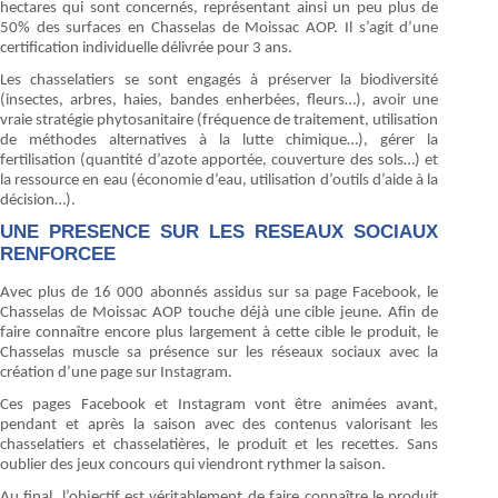
hectares qui sont concernés, représentant ainsi un peu plus de
50% des surfaces en Chasselas de Moissac AOP. Il s’agit d’une
certification individuelle délivrée pour 3 ans.
Les chasselatiers se sont engagés à préserver la biodiversité
(insectes, arbres, haies, bandes enherbées, fleurs…), avoir une
vraie stratégie phytosanitaire (fréquence de traitement, utilisation
de méthodes alternatives à la lutte chimique…), gérer la
fertilisation (quantité d’azote apportée, couverture des sols…) et
la ressource en eau (économie d’eau, utilisation d’outils d’aide à la
décision…).
UNE PRESENCE SUR LES RESEAUX SOCIAUX
RENFORCEE
Avec plus de 16 000 abonnés assidus sur sa page Facebook, le
Chasselas de Moissac AOP touche déjà une cible jeune. Afin de
faire connaître encore plus largement à cette cible le produit, le
Chasselas muscle sa présence sur les réseaux sociaux avec la
création d’une page sur Instagram.
Ces pages Facebook et Instagram vont être animées avant,
pendant et après la saison avec des contenus valorisant les
chasselatiers et chasselatières, le produit et les recettes. Sans
oublier des jeux concours qui viendront rythmer la saison.
Au final, l’objectif est véritablement de faire connaître le produit