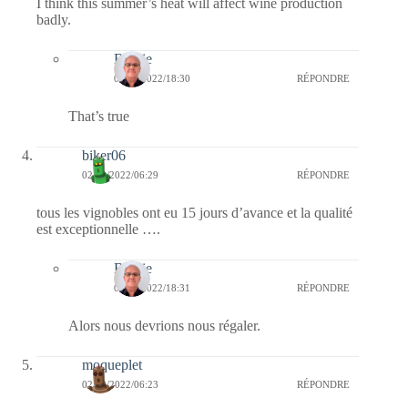
I think this summer’s heat will affect wine production
badly.
Bernie
05/09/2022/18:30
RÉPONDRE
That’s true
biker06
02/09/2022/06:29
RÉPONDRE
tous les vignobles ont eu 15 jours d’avance et la qualité
est exceptionnelle ….
Bernie
05/09/2022/18:31
RÉPONDRE
Alors nous devrions nous régaler.
moqueplet
02/09/2022/06:23
RÉPONDRE