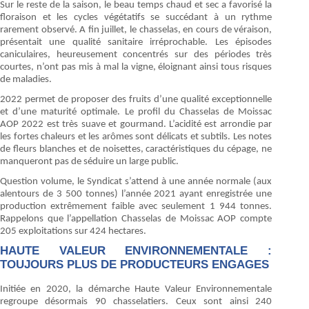
Sur le reste de la saison, le beau temps chaud et sec a favorisé la
floraison et les cycles végétatifs se succédant à un rythme
rarement observé. A fin juillet, le chasselas, en cours de véraison,
présentait une qualité sanitaire irréprochable. Les épisodes
caniculaires, heureusement concentrés sur des périodes très
courtes, n’ont pas mis à mal la vigne, éloignant ainsi tous risques
de maladies.
2022 permet de proposer des fruits d’une qualité exceptionnelle
et d’une maturité optimale. Le profil du Chasselas de Moissac
AOP 2022 est très suave et gourmand. L’acidité est arrondie par
les fortes chaleurs et les arômes sont délicats et subtils. Les notes
de fleurs blanches et de noisettes, caractéristiques du cépage, ne
manqueront pas de séduire un large public.
Question volume, le Syndicat s’attend à une année normale (aux
alentours de 3 500 tonnes) l’année 2021 ayant enregistrée une
production extrêmement faible avec seulement 1 944 tonnes.
Rappelons que l’appellation Chasselas de Moissac AOP compte
205 exploitations sur 424 hectares.
HAUTE VALEUR ENVIRONNEMENTALE :
TOUJOURS PLUS DE PRODUCTEURS ENGAGES
Initiée en 2020, la démarche Haute Valeur Environnementale
regroupe désormais 90 chasselatiers. Ceux sont ainsi 240