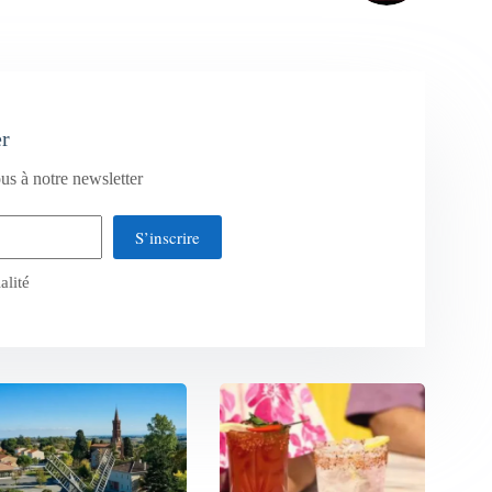
er
us à notre newsletter
S’inscrire
alité