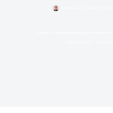
Par
Bernie
Publié le
27/09/2
Ceicom, créateur emblématique de solutions info
Dans
Toulouse
Temps de l