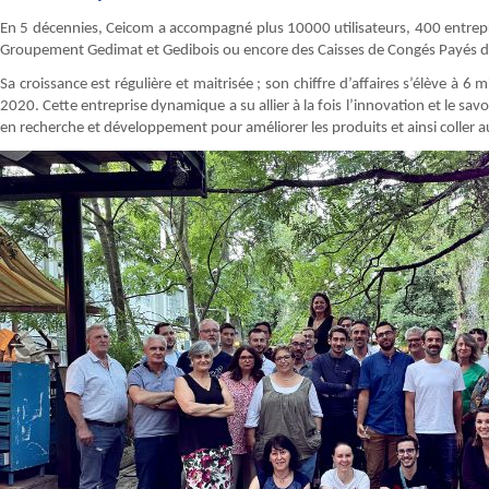
En 5 décennies, Ceicom a accompagné plus 10000 utilisateurs, 400 entrepri
Groupement Gedimat et Gedibois ou encore des Caisses de Congés Payés d
Sa croissance est régulière et maitrisée ; son chiffre d’affaires s’élève à 
2020. Cette entreprise dynamique a su allier à la fois l’innovation et le savo
en recherche et développement pour améliorer les produits et ainsi coller au