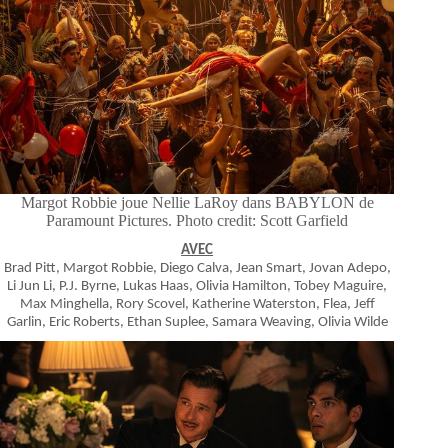
Margot Robbie joue Nellie LaRoy dans BABYLON de
Paramount Pictures. Photo credit: Scott Garfield
AVEC
Brad Pitt, Margot Robbie, Diego Calva, Jean Smart, Jovan Adepo,
Li Jun Li, P.J. Byrne, Lukas Haas, Olivia Hamilton, Tobey Maguire,
Max Minghella, Rory Scovel, Katherine Waterston, Flea, Jeff
Garlin, Eric Roberts, Ethan Suplee, Samara Weaving, Olivia Wilde