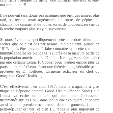
cela, dans l’optique de mener une croisade anti-sexe et anti-
masturbatoire !!!
Il ne pouvait sans doute pas imaginer que bien des années plus
tard, sa recette serait agrémentée de sucre, de pépites de
chocolat, de caramel et de toutes sortes de douceurs, en vue de
la rendre toujours plus sexy et savoureuse.
Si nous évoquons spécifiquement cette anecdote historique,
sachez que ce n’est pas par hasard, loin s’en faut, puisqu’en
1917, après être parvenu à faire connaître la recette (en toute
humilité appelée les Kelloggs !) auprès de la majeure partie de
la population américaine, le Dr John Kellogg va se faire aider
par une certaine Lenna F. Cooper pour gagner encore plus de
parts de marché (Lenna étant une diététicienne, véritable petite
protégée du Dr Kellogg, lui-même rédacteur en chef du
magazine Good Health…) !
C’est effectivement en août 1917, dans le magazine à gros
tirage de l’époque nommé Good Health (Bonne Santé) que
Lenna va écrire un article qui aura une répercussion
instantanée sur les USA, dans lequel elle expliquera (et ce sera
aussi la toute première occurrence de cet argument…) que le
petit-déjeuner est bel et bien LE repas le plus important de