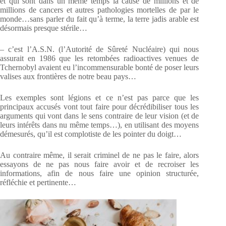
et qui sont dans un même temps la cause de millions et de
millions de cancers et autres pathologies mortelles de par le
monde…sans parler du fait qu’à terme, la terre jadis arable est
désormais presque stérile…
– c’est l’A.S.N. (l’Autorité de Sûreté Nucléaire) qui nous
assurait en 1986 que les retombées radioactives venues de
Tchernobyl avaient eu l’incommensurable bonté de poser leurs
valises aux frontières de notre beau pays…
Les exemples sont légions et ce n’est pas parce que les
principaux accusés vont tout faire pour décrédibiliser tous les
arguments qui vont dans le sens contraire de leur vision (et de
leurs intérêts dans nu même temps…), en utilisant des moyens
démesurés, qu’il est complotiste de les pointer du doigt…
Au contraire même, il serait criminel de ne pas le faire, alors
essayons de ne pas nous faire avoir et de recroiser les
informations, afin de nous faire une opinion structurée,
réfléchie et pertinente…